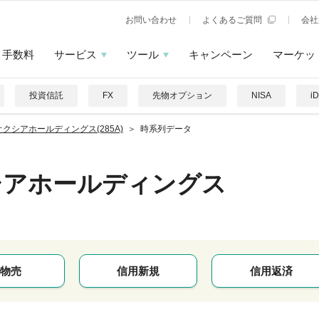
お問い合わせ
よくあるご質問
会社
手数料
サービス
ツール
キャンペーン
マーケッ
投資信託
FX
先物オプション
NISA
i
オクシアホールディングス(285A)
時系列データ
シアホールディングス
物売
信用新規
信用返済