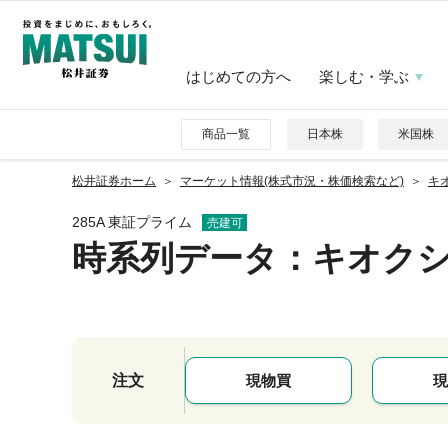
はじめての方へ
楽しむ・学ぶ
商品一覧
日本株
米国株
松井証券ホーム
マーケット情報(株式市況・株価検索など)
キ
285A 東証プライム
売建可
時系列データ
：キオク
注文
現物買
現