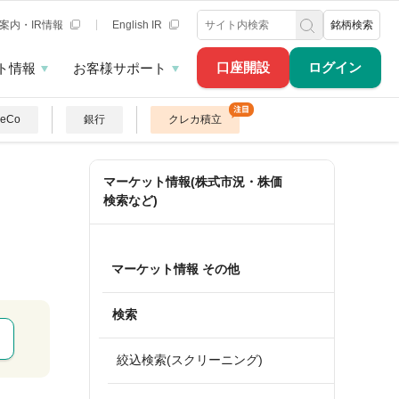
案内・IR情報
English IR
銘柄検索
口座開設
ログイン
ト情報
お客様サポート
DeCo
銀行
クレカ積立
マーケット情報(株式市況・株価
検索など)
マーケット情報 その他
検索
絞込検索(スクリーニング)