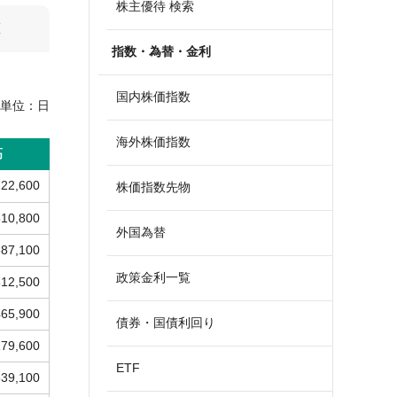
株主優待 検索
算
指数・為替・金利
国内株価指数
単位：
日
海外株価指数
高
222,600
株価指数先物
510,800
外国為替
687,100
政策金利一覧
812,500
465,900
債券・国債利回り
179,600
ETF
539,100