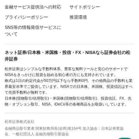
金融サービス提供法への対応
サイトポリシー
プライバシーポリシー
推奨環境
SNS等の情報発信サービスに
ついて
ネット証券/日本株・米国株・投信・FX・NISAなら証券会社の松
井証券
松井証券はシンプルな手数料体系、豊富な無料ツールと安心のサポートで
NISAをきっかけに投資を始める初心者の方にも支持されています。
株式は1日の約定代金が50万円以下なら手数料0円、その他商品の手数料も業
界最安水準でご提供しています。NISAでの日本株、米国株、投資信託はすべ
て売買手数料が無料です。
日本株(現物取引/信用取引)・米国株(現物取引/信用取引)、投資信託、FX、先
物・オプション取引、NISA、iDeCo等の各種商品をお取扱いしています。
松井証券株式会社
金融商品取引業者 関東財務局長(金商)第164号 加入協会：日本証券業協
会、一般社団法人 金融先物取引業協会