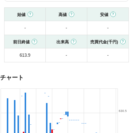
始値
高値
安値
-
-
-
前日終値
出来高
売買代金(千円)
613.9
-
-
チャート
630.5