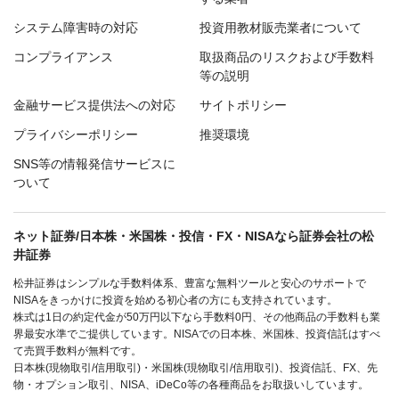
システム障害時の対応
投資用教材販売業者について
コンプライアンス
取扱商品のリスクおよび手数料
等の説明
金融サービス提供法への対応
サイトポリシー
プライバシーポリシー
推奨環境
SNS等の情報発信サービスに
ついて
ネット証券/日本株・米国株・投信・FX・NISAなら証券会社の松
井証券
松井証券はシンプルな手数料体系、豊富な無料ツールと安心のサポートで
NISAをきっかけに投資を始める初心者の方にも支持されています。
株式は1日の約定代金が50万円以下なら手数料0円、その他商品の手数料も業
界最安水準でご提供しています。NISAでの日本株、米国株、投資信託はすべ
て売買手数料が無料です。
日本株(現物取引/信用取引)・米国株(現物取引/信用取引)、投資信託、FX、先
物・オプション取引、NISA、iDeCo等の各種商品をお取扱いしています。