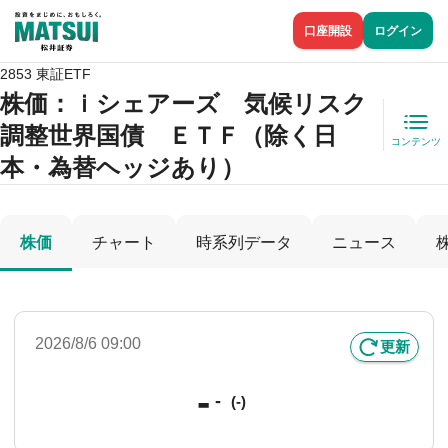
口座開設
ログイン
2853 東証ETF
株価
：ｉシェアーズ 気候リスク
調整世界国債 ＥＴＦ（除く日
コンテンツ
本・為替ヘッジあり）
株価
チャート
時系列データ
ニュース
2026/8/6 09:00
更新
-
-
(-)