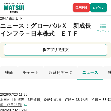
口座開設
ログイン
2847 東証ETF
ニュース
：グローバルＸ 新成長
コンテンツ
インフラ－日本株式 ＥＴＦ
株アプリで注文
株価
チャート
時系列データ
ニュース
2026/07/23 11:38
本日の【均衡表｜3役好転／逆転】前場 好転＝ 38 銘柄 逆転＝ 33 銘
柄 (7月23日)
2026/07/02 15:41