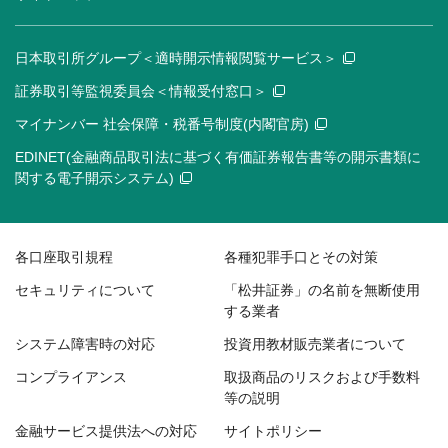
日本取引所グループ＜適時開示情報閲覧サービス＞
証券取引等監視委員会＜情報受付窓口＞
マイナンバー 社会保障・税番号制度(内閣官房)
EDINET(金融商品取引法に基づく有価証券報告書等の開示書類に
関する電子開示システム)
各口座取引規程
各種犯罪手口とその対策
セキュリティについて
「松井証券」の名前を無断使用
する業者
システム障害時の対応
投資用教材販売業者について
コンプライアンス
取扱商品のリスクおよび手数料
等の説明
金融サービス提供法への対応
サイトポリシー