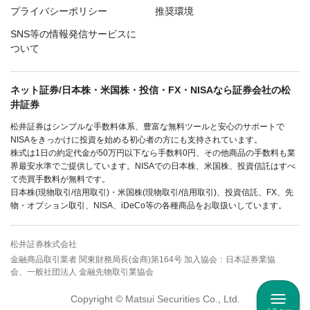
プライバシーポリシー
推奨環境
SNS等の情報発信サービスに
ついて
ネット証券/日本株・米国株・投信・FX・NISAなら証券会社の松
井証券
松井証券はシンプルな手数料体系、豊富な無料ツールと安心のサポートで
NISAをきっかけに投資を始める初心者の方にも支持されています。
株式は1日の約定代金が50万円以下なら手数料0円、その他商品の手数料も業
界最安水準でご提供しています。NISAでの日本株、米国株、投資信託はすべ
て売買手数料が無料です。
日本株(現物取引/信用取引)・米国株(現物取引/信用取引)、投資信託、FX、先
物・オプション取引、NISA、iDeCo等の各種商品をお取扱いしています。
松井証券株式会社
金融商品取引業者 関東財務局長(金商)第164号 加入協会：日本証券業協
会、一般社団法人 金融先物取引業協会
Copyright © Matsui Securities Co., Ltd.