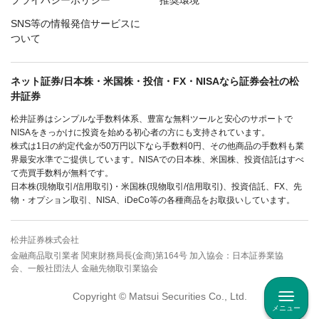
SNS等の情報発信サービスに
ついて
ネット証券/日本株・米国株・投信・FX・NISAなら証券会社の松
井証券
松井証券はシンプルな手数料体系、豊富な無料ツールと安心のサポートで
NISAをきっかけに投資を始める初心者の方にも支持されています。
株式は1日の約定代金が50万円以下なら手数料0円、その他商品の手数料も業
界最安水準でご提供しています。NISAでの日本株、米国株、投資信託はすべ
て売買手数料が無料です。
日本株(現物取引/信用取引)・米国株(現物取引/信用取引)、投資信託、FX、先
物・オプション取引、NISA、iDeCo等の各種商品をお取扱いしています。
松井証券株式会社
金融商品取引業者 関東財務局長(金商)第164号 加入協会：日本証券業協
会、一般社団法人 金融先物取引業協会
Copyright © Matsui Securities Co., Ltd.
メニュー