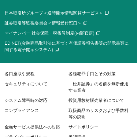
日本取引所グループ＜適時開示情報閲覧サービス＞
証券取引等監視委員会＜情報受付窓口＞
マイナンバー 社会保障・税番号制度(内閣官房)
EDINET(金融商品取引法に基づく有価証券報告書等の開示書類に
関する電子開示システム)
各口座取引規程
各種犯罪手口とその対策
セキュリティについて
「松井証券」の名前を無断使用
する業者
システム障害時の対応
投資用教材販売業者について
コンプライアンス
取扱商品のリスクおよび手数料
等の説明
金融サービス提供法への対応
サイトポリシー
プライバシーポリシー
推奨環境