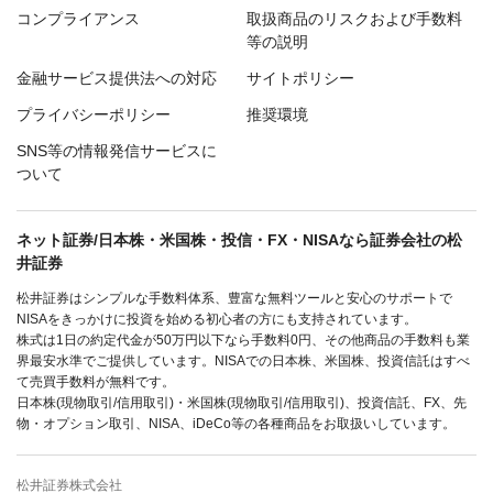
コンプライアンス
取扱商品のリスクおよび手数料
等の説明
金融サービス提供法への対応
サイトポリシー
プライバシーポリシー
推奨環境
SNS等の情報発信サービスに
ついて
ネット証券/日本株・米国株・投信・FX・NISAなら証券会社の松
井証券
松井証券はシンプルな手数料体系、豊富な無料ツールと安心のサポートで
NISAをきっかけに投資を始める初心者の方にも支持されています。
株式は1日の約定代金が50万円以下なら手数料0円、その他商品の手数料も業
界最安水準でご提供しています。NISAでの日本株、米国株、投資信託はすべ
て売買手数料が無料です。
日本株(現物取引/信用取引)・米国株(現物取引/信用取引)、投資信託、FX、先
物・オプション取引、NISA、iDeCo等の各種商品をお取扱いしています。
松井証券株式会社