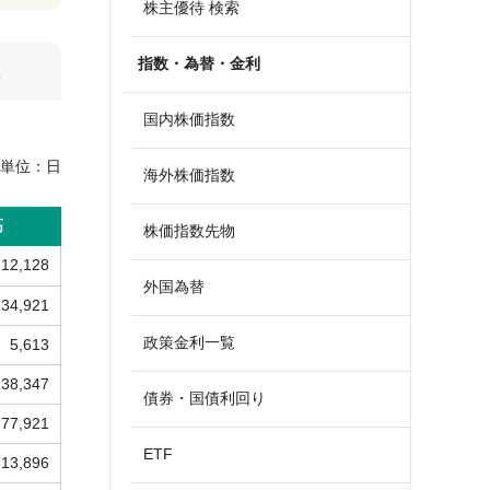
株主優待 検索
指数・為替・金利
算
国内株価指数
単位：
日
海外株価指数
高
株価指数先物
12,128
外国為替
34,921
政策金利一覧
5,613
38,347
債券・国債利回り
77,921
ETF
13,896