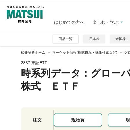
はじめての方へ
楽しむ・学ぶ
商品一覧
日本株
米国株
松井証券ホーム
マーケット情報(株式市況・株価検索など)
グ
2837 東証ETF
時系列データ
：グロー
株式 ＥＴＦ
注文
現物買
現