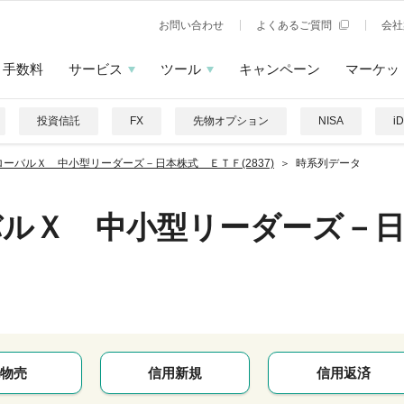
お問い合わせ
よくあるご質問
会社
手数料
サービス
ツール
キャンペーン
マーケッ
投資信託
FX
先物オプション
NISA
i
ローバルＸ 中小型リーダーズ－日本株式 ＥＴＦ(2837)
時系列データ
バルＸ 中小型リーダーズ－
物売
信用新規
信用返済