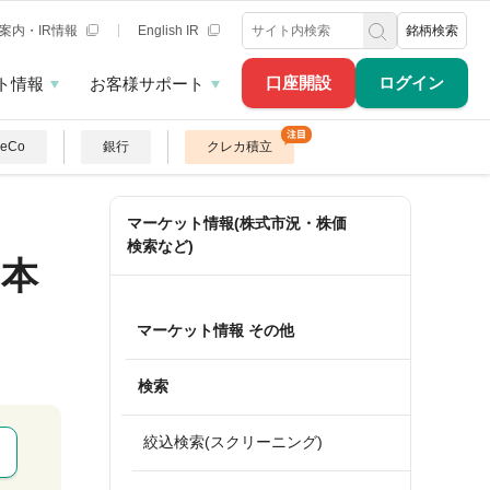
案内・IR情報
English IR
銘柄検索
口座開設
ログイン
ト情報
お客様サポート
DeCo
銀行
クレカ積立
マーケット情報(株式市況・株価
検索など)
日本
マーケット情報 その他
検索
絞込検索(スクリーニング)