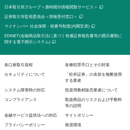
日本取引所グループ＜適時開示情報閲覧サービス＞
証券取引等監視委員会＜情報受付窓口＞
マイナンバー 社会保障・税番号制度(内閣官房)
EDINET(金融商品取引法に基づく有価証券報告書等の開示書類に
関する電子開示システム)
各口座取引規程
各種犯罪手口とその対策
セキュリティについて
「松井証券」の名前を無断使用
する業者
システム障害時の対応
投資用教材販売業者について
コンプライアンス
取扱商品のリスクおよび手数料
等の説明
金融サービス提供法への対応
サイトポリシー
プライバシーポリシー
推奨環境