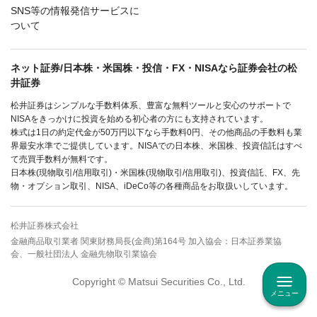
SNS等の情報発信サービスに
ついて
ネット証券/日本株・米国株・投信・FX・NISAなら証券会社の松
井証券
松井証券はシンプルな手数料体系、豊富な無料ツールと安心のサポートで
NISAをきっかけに投資を始める初心者の方にも支持されています。
株式は1日の約定代金が50万円以下なら手数料0円、その他商品の手数料も業
界最安水準でご提供しています。NISAでの日本株、米国株、投資信託はすべ
て売買手数料が無料です。
日本株(現物取引/信用取引)・米国株(現物取引/信用取引)、投資信託、FX、先
物・オプション取引、NISA、iDeCo等の各種商品をお取扱いしています。
松井証券株式会社
金融商品取引業者 関東財務局長(金商)第164号 加入協会：日本証券業協
会、一般社団法人 金融先物取引業協会
Copyright © Matsui Securities Co., Ltd.
メニュー