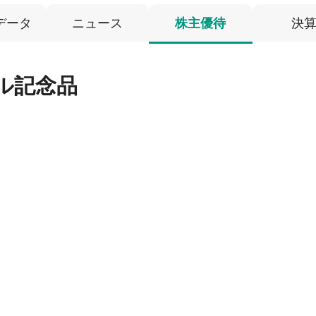
データ
ニュース
株主優待
決
ル記念品