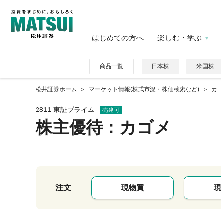
はじめての方へ
楽しむ・学ぶ
商品一覧
日本株
米国株
松井証券ホーム
マーケット情報(株式市況・株価検索など)
カゴ
2811 東証プライム
売建可
株主優待
：カゴメ
注文
現物買
現