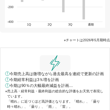
-200
-400
1Q
2Q
3Q
通期
チャートは2026年5月期時点
今期売上高は微増ながら過去最高を連続で更新の計画
今期経常利益は3％増を計画
今期は90％の大幅最終減益を計画…
売上高・経常利益・最終利益の総合的な評価をお天気で表現し
ています。
「晴れ」に近づくほど高評価となります。「晴れ」、「曇り
時々晴れ」、「曇り」、「雨」、「雷」。