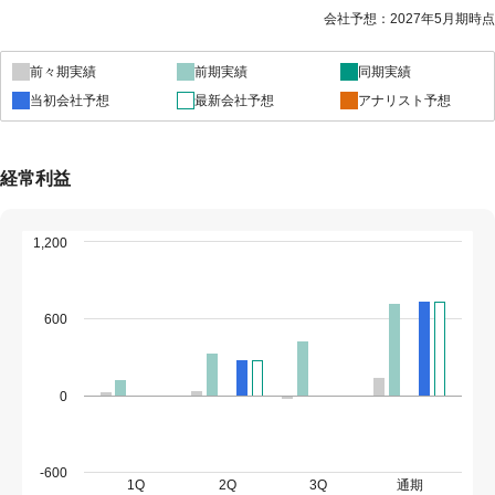
会社予想：2027年5月期時点
前々期実績
前期実績
同期実績
当初会社予想
最新会社予想
アナリスト予想
経常利益
1,200
600
0
-600
1Q
2Q
3Q
通期