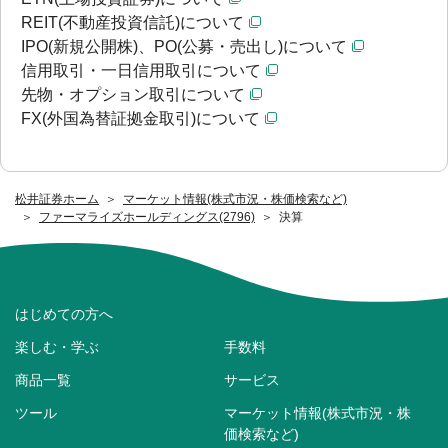
REIT(不動産投資信託)について
IPO(新規公開株)、PO(公募・売出し)について
信用取引・一日信用取引について
先物・オプション取引について
FX(外国為替証拠金取引)について
松井証券ホーム
マーケット情報(株式市況・株価検索など)
ファーマライズホールディングス(2796)
決算
はじめての方へ
楽しむ・学ぶ
手数料
商品一覧
サービス
ツール
マーケット情報(株式市況・株
価検索など)