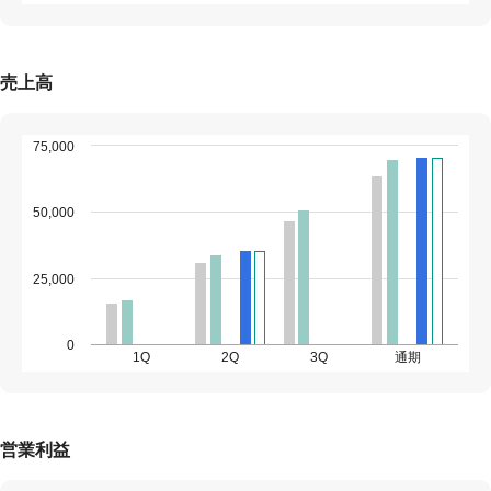
売上高
75,000
50,000
25,000
0
1Q
2Q
3Q
通期
営業利益