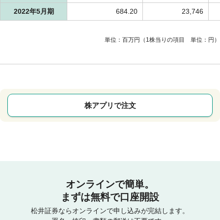
2022年5月期
684.20
23,746
単位：百万円（1株当りの項目 単位：円）
株アプリで注文
オンラインで簡単。
まずは無料で口座開設
松井証券ならオンラインで申し込みが完結します。