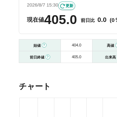
2026/8/7 15:30
更新
405.0
0.0
現在値
(
0
前日比
404.0
始値
高値
405.0
前日終値
出来高
チャート