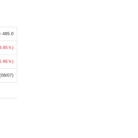
 ~
485.0
3.85％)
6.86％)
(08/07)