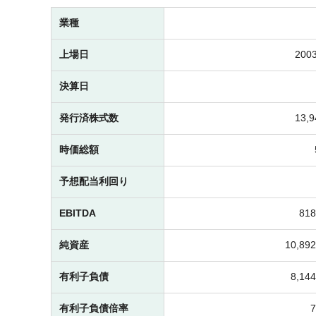
業種
上場日
2003
決算日
発行済株式数
13,
時価総額
予想配当利回り
EBITDA
81
純資産
10,8
有利子負債
8,1
有利子負債倍率