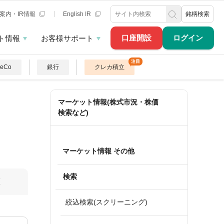
案内・IR情報
English IR
銘柄検索
口座開設
ログイン
ト情報
お客様サポート
DeCo
銀行
クレカ積立
マーケット情報(株式市況・株価
検索など)
マーケット情報 その他
検索
算
絞込検索(スクリーニング)