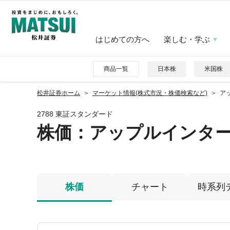
はじめての方へ
楽しむ・学ぶ
商品一覧
日本株
米国株
松井証券ホーム
マーケット情報(株式市況・株価検索など)
ア
2788 東証スタンダード
株価
：アップルインタ
株価
チャート
時系列