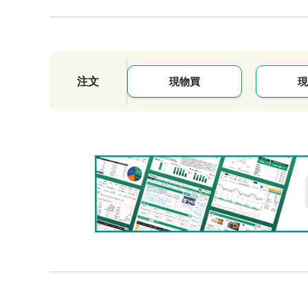
注文
現物買
現