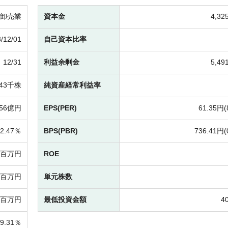
卸売業
資本金
4,3
/12/01
自己資本比率
12/31
利益余剰金
5,4
943千株
純資産経常利益率
56億円
EPS(PER)
61.35円(
2.47％
BPS(PBR)
736.41円(
8百万円
ROE
92百万円
単元株数
44百万円
最低投資金額
4
79.31％