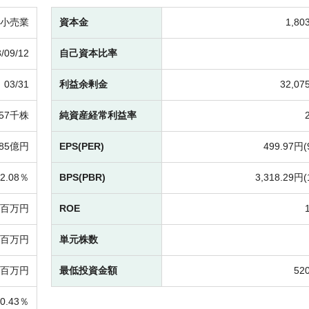
小売業
資本金
1,8
/09/12
自己資本比率
03/31
利益余剰金
32,0
257千株
純資産経常利益率
585億円
EPS(PER)
499.97円(
2.08％
BPS(PBR)
3,318.29円(
09百万円
ROE
27百万円
単元株数
27百万円
最低投資金額
52
60.43％