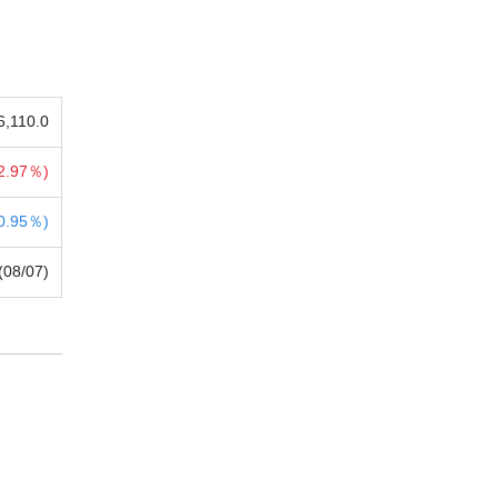
6,110.0
2.97％)
0.95％)
(08/07)