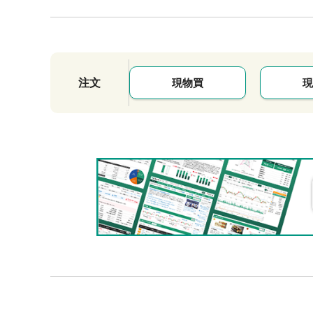
注文
現物買
現