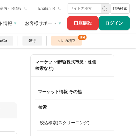
案内・IR情報
English IR
銘柄検索
口座開設
ログイン
ト情報
お客様サポート
DeCo
銀行
クレカ積立
マーケット情報(株式市況・株価
検索など)
マーケット情報 その他
検索
算
絞込検索(スクリーニング)