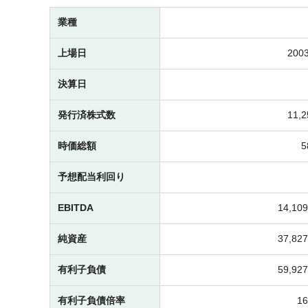
業種
上場日
2003
決算日
発行済株式数
11,
時価総額
予想配当利回り
EBITDA
14,1
純資産
37,8
有利子負債
59,9
有利子負債倍率
1