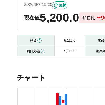
2026/8/7 15:30
更新
5,200.0
+
9
現在値
前日比
5,110.0
始値
高
5,110.0
前日終値
出来
チャート