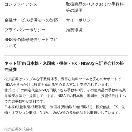
コンプライアンス
取扱商品のリスクおよび手数料
等の説明
金融サービス提供法への対応
サイトポリシー
プライバシーポリシー
推奨環境
SNS等の情報発信サービスに
ついて
ネット証券/日本株・米国株・投信・FX・NISAなら証券会社の松
井証券
松井証券はシンプルな手数料体系、豊富な無料ツールと安心のサポートで
NISAをきっかけに投資を始める初心者の方にも支持されています。
株式は1日の約定代金が50万円以下なら手数料0円、その他商品の手数料も業
界最安水準でご提供しています。NISAでの日本株、米国株、投資信託はすべ
て売買手数料が無料です。
日本株(現物取引/信用取引)・米国株(現物取引/信用取引)、投資信託、FX、先
物・オプション取引、NISA、iDeCo等の各種商品をお取扱いしています。
松井証券株式会社