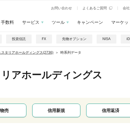
お問い合わせ
よくあるご質問
会社
手数料
サービス
ツール
キャンペーン
マーケッ
投資信託
FX
先物オプション
NISA
i
ェスタリアホールディングス(2736)
時系列データ
タリアホールディングス
物売
信用新規
信用返済