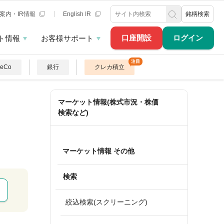
案内・IR情報
English IR
銘柄検索
口座開設
ログイン
ト情報
お客様サポート
DeCo
銀行
クレカ積立
マーケット情報(株式市況・株価
検索など)
マーケット情報 その他
検索
絞込検索(スクリーニング)