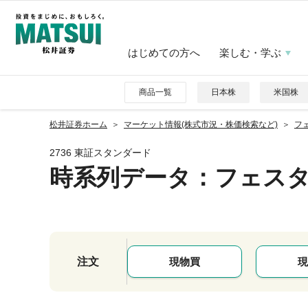
はじめての方へ
楽しむ・学ぶ
商品一覧
日本株
米国株
松井証券ホーム
マーケット情報(株式市況・株価検索など)
フ
2736 東証スタンダード
時系列データ
：フェス
注文
現物買
現