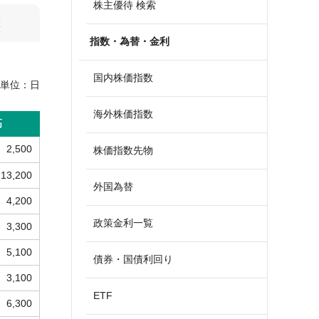
株主優待 検索
算
指数・為替・金利
国内株価指数
単位：
日
海外株価指数
高
2,500
株価指数先物
13,200
外国為替
4,200
政策金利一覧
3,300
5,100
債券・国債利回り
3,100
ETF
6,300