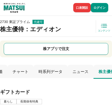
口座開設
ログイン
2730 東証プライム
売建可
株主優待
：エディオン
コンテンツ
株アプリで注文
価
チャート
時系列データ
ニュース
株主優
ギフトカード
暮らし
長期保有特典