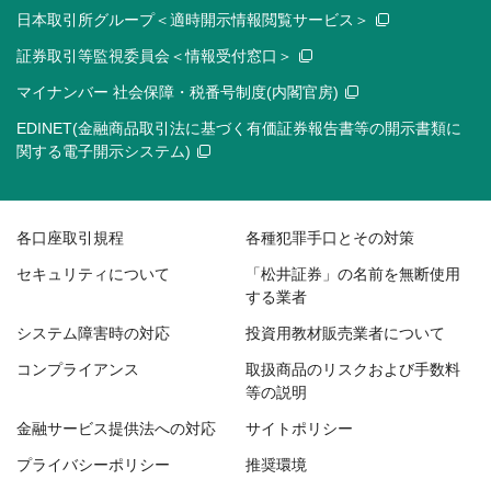
日本取引所グループ＜適時開示情報閲覧サービス＞
証券取引等監視委員会＜情報受付窓口＞
マイナンバー 社会保障・税番号制度(内閣官房)
EDINET(金融商品取引法に基づく有価証券報告書等の開示書類に
関する電子開示システム)
各口座取引規程
各種犯罪手口とその対策
セキュリティについて
「松井証券」の名前を無断使用
する業者
システム障害時の対応
投資用教材販売業者について
コンプライアンス
取扱商品のリスクおよび手数料
等の説明
金融サービス提供法への対応
サイトポリシー
プライバシーポリシー
推奨環境