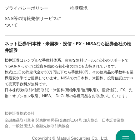
プライバシーポリシー
推奨環境
SNS等の情報発信サービスに
ついて
ネット証券/日本株・米国株・投信・FX・NISAなら証券会社の松
井証券
松井証券はシンプルな手数料体系、豊富な無料ツールと安心のサポートで
NISAをきっかけに投資を始める初心者の方にも支持されています。
株式は1日の約定代金が50万円以下なら手数料0円、その他商品の手数料も業
界最安水準でご提供しています。NISAでの日本株、米国株、投資信託はすべ
て売買手数料が無料です。
日本株(現物取引/信用取引)・米国株(現物取引/信用取引)、投資信託、FX、先
物・オプション取引、NISA、iDeCo等の各種商品をお取扱いしています。
松井証券株式会社
金融商品取引業者 関東財務局長(金商)第164号 加入協会：日本証券業協
会、一般社団法人 金融先物取引業協会
Copyright © Matsui Securities Co., Ltd.