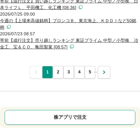
寄前【成行注文】買い越しランキング 東証プライム 中型／小型株 日
本ライフＬ、平田機工、化工機 [08:36]
2026/07/25 09:00
今週の【上場来高値銘柄】ブロンコＢ、東京海上、ＫＤＤＩなど50銘
柄
2026/07/23 08:57
寄前【成行注文】売り越しランキング 東証プライム 中型／小型株 冶
金工、宝＆ＣＯ、亀田製菓 [08:57]
前
1
2
3
4
5
…
次
株アプリで注文