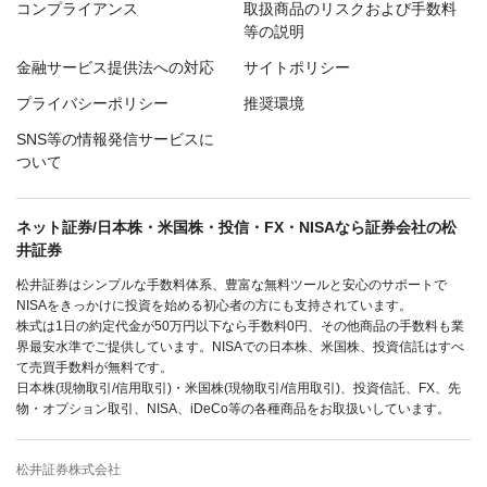
コンプライアンス
取扱商品のリスクおよび手数料
等の説明
金融サービス提供法への対応
サイトポリシー
プライバシーポリシー
推奨環境
SNS等の情報発信サービスに
ついて
ネット証券/日本株・米国株・投信・FX・NISAなら証券会社の松
井証券
松井証券はシンプルな手数料体系、豊富な無料ツールと安心のサポートで
NISAをきっかけに投資を始める初心者の方にも支持されています。
株式は1日の約定代金が50万円以下なら手数料0円、その他商品の手数料も業
界最安水準でご提供しています。NISAでの日本株、米国株、投資信託はすべ
て売買手数料が無料です。
日本株(現物取引/信用取引)・米国株(現物取引/信用取引)、投資信託、FX、先
物・オプション取引、NISA、iDeCo等の各種商品をお取扱いしています。
松井証券株式会社