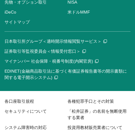
先物・オプション取引
NISA
iDeCo
米ドルMMF
サイトマップ
日本取引所グループ＜適時開示情報閲覧サービス＞
証券取引等監視委員会＜情報受付窓口＞
マイナンバー 社会保障・税番号制度(内閣官房)
EDINET(金融商品取引法に基づく有価証券報告書等の開示書類に
関する電子開示システム)
各口座取引規程
各種犯罪手口とその対策
セキュリティについて
「松井証券」の名前を無断使用
する業者
システム障害時の対応
投資用教材販売業者について