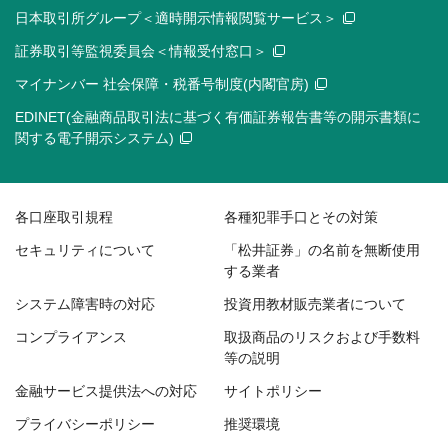
日本取引所グループ＜適時開示情報閲覧サービス＞
証券取引等監視委員会＜情報受付窓口＞
マイナンバー 社会保障・税番号制度(内閣官房)
EDINET(金融商品取引法に基づく有価証券報告書等の開示書類に
関する電子開示システム)
各口座取引規程
各種犯罪手口とその対策
セキュリティについて
「松井証券」の名前を無断使用
する業者
システム障害時の対応
投資用教材販売業者について
コンプライアンス
取扱商品のリスクおよび手数料
等の説明
金融サービス提供法への対応
サイトポリシー
プライバシーポリシー
推奨環境