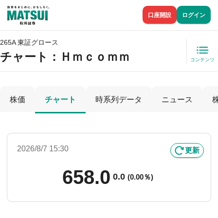
口座開設
ログイン
265A 東証グロース
チャート：
Ｈｍｃｏｍｍ
コンテンツ
株価
チャート
時系列データ
ニュース
2026/8/7 15:30
更新
658.0
0.0
(
0.00％)