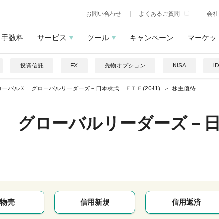
お問い合わせ
よくあるご質問
会社
手数料
サービス
ツール
キャンペーン
マーケッ
投資信託
FX
先物オプション
NISA
i
ローバルＸ グローバルリーダーズ－日本株式 ＥＴＦ(2641)
株主優待
Ｘ グローバルリーダーズ－
物売
信用新規
信用返済