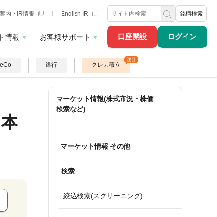
案内・IR情報
English IR
銘柄検索
口座開設
ログイン
ト情報
お客様サポート
DeCo
銀行
クレカ積立
マーケット情報(株式市況・株価
検索など)
日本
マーケット情報 その他
検索
絞込検索(スクリーニング)