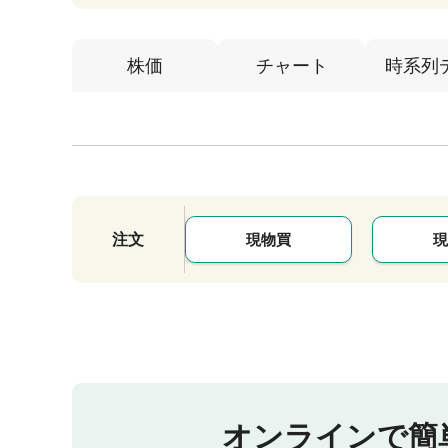
株価
チャート
時系列
注文
現物買
現
オンラインで簡