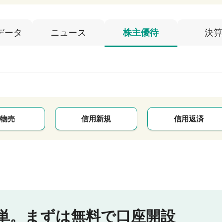
データ
ニュース
株主優待
決
物売
信用新規
信用返済
単。
まずは無料で口座開設