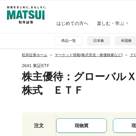
はじめての方へ
楽しむ・学ぶ
商品一覧
日本株
米国株
松井証券ホーム
マーケット情報(株式市況・株価検索など)
グ
2641 東証ETF
株主優待
：グローバル
株式 ＥＴＦ
注文
現物買
現