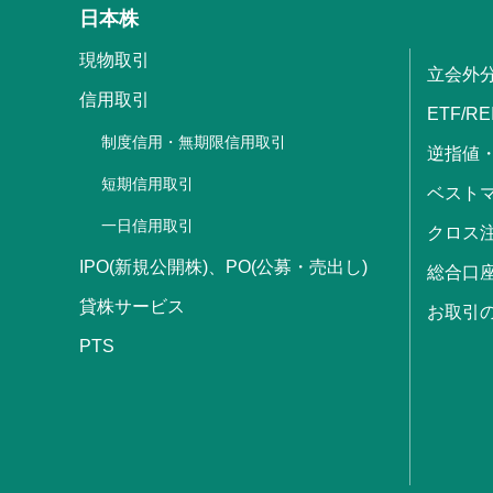
日本株
現物取引
立会外
信用取引
ETF/RE
制度信用・無期限信用取引
逆指値
短期信用取引
ベストマ
一日信用取引
クロス
IPO(新規公開株)、PO(公募・売出し)
総合口
貸株サービス
お取引
PTS