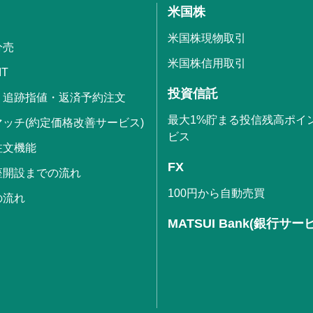
米国株
米国株現物取引
分売
米国株信用取引
IT
投資信託
・追跡指値・返済予約注文
最大1%貯まる投信残高ポイ
ッチ(約定価格改善サービス)
ビス
注文機能
FX
座開設までの流れ
100円から自動売買
の流れ
MATSUI Bank(銀行サー