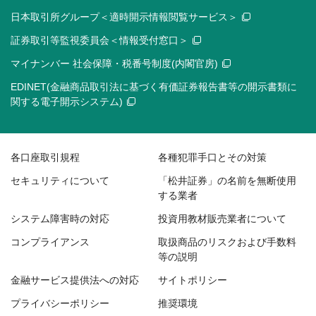
日本取引所グループ＜適時開示情報閲覧サービス＞
証券取引等監視委員会＜情報受付窓口＞
マイナンバー 社会保障・税番号制度(内閣官房)
EDINET(金融商品取引法に基づく有価証券報告書等の開示書類に
関する電子開示システム)
各口座取引規程
各種犯罪手口とその対策
セキュリティについて
「松井証券」の名前を無断使用
する業者
システム障害時の対応
投資用教材販売業者について
コンプライアンス
取扱商品のリスクおよび手数料
等の説明
金融サービス提供法への対応
サイトポリシー
プライバシーポリシー
推奨環境