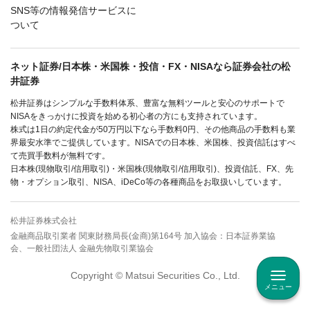
SNS等の情報発信サービスに
ついて
ネット証券/日本株・米国株・投信・FX・NISAなら証券会社の松
井証券
松井証券はシンプルな手数料体系、豊富な無料ツールと安心のサポートで
NISAをきっかけに投資を始める初心者の方にも支持されています。
株式は1日の約定代金が50万円以下なら手数料0円、その他商品の手数料も業
界最安水準でご提供しています。NISAでの日本株、米国株、投資信託はすべ
て売買手数料が無料です。
日本株(現物取引/信用取引)・米国株(現物取引/信用取引)、投資信託、FX、先
物・オプション取引、NISA、iDeCo等の各種商品をお取扱いしています。
松井証券株式会社
金融商品取引業者 関東財務局長(金商)第164号 加入協会：日本証券業協
会、一般社団法人 金融先物取引業協会
Copyright © Matsui Securities Co., Ltd.
メニュー