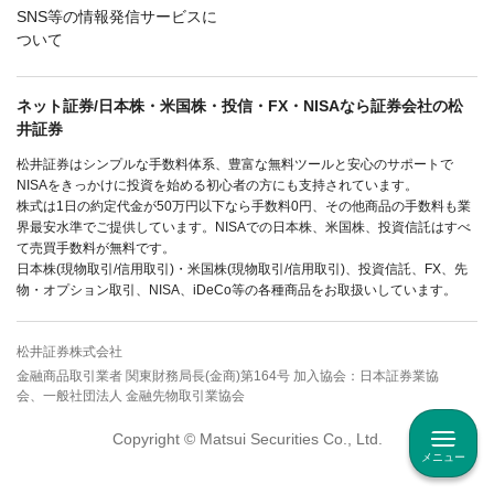
SNS等の情報発信サービスに
ついて
ネット証券/日本株・米国株・投信・FX・NISAなら証券会社の松
井証券
松井証券はシンプルな手数料体系、豊富な無料ツールと安心のサポートで
NISAをきっかけに投資を始める初心者の方にも支持されています。
株式は1日の約定代金が50万円以下なら手数料0円、その他商品の手数料も業
界最安水準でご提供しています。NISAでの日本株、米国株、投資信託はすべ
て売買手数料が無料です。
日本株(現物取引/信用取引)・米国株(現物取引/信用取引)、投資信託、FX、先
物・オプション取引、NISA、iDeCo等の各種商品をお取扱いしています。
松井証券株式会社
金融商品取引業者 関東財務局長(金商)第164号 加入協会：日本証券業協
会、一般社団法人 金融先物取引業協会
Copyright © Matsui Securities Co., Ltd.
メニュー