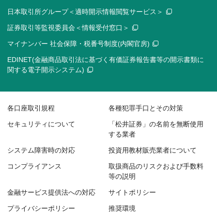
日本取引所グループ＜適時開示情報閲覧サービス＞
証券取引等監視委員会＜情報受付窓口＞
マイナンバー 社会保障・税番号制度(内閣官房)
EDINET(金融商品取引法に基づく有価証券報告書等の開示書類に
関する電子開示システム)
各口座取引規程
各種犯罪手口とその対策
セキュリティについて
「松井証券」の名前を無断使用
する業者
システム障害時の対応
投資用教材販売業者について
コンプライアンス
取扱商品のリスクおよび手数料
等の説明
金融サービス提供法への対応
サイトポリシー
プライバシーポリシー
推奨環境