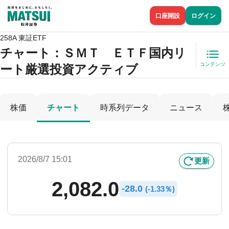
口座開設
ログイン
258A 東証ETF
チャート：
ＳＭＴ ＥＴＦ国内リ
コンテンツ
ート厳選投資アクティブ
株価
チャート
時系列データ
ニュース
2026/8/7 15:01
更新
2,082.0
-
28.0
(
-
1.33％)