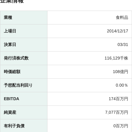
企業情報
業種
食料品
上場日
2014/12/17
決算日
03/31
発行済株式数
116,129千株
時価総額
108億円
予想配当利回り
0.00％
EBITDA
174百万円
純資産
7,077百万円
有利子負債
0百万円