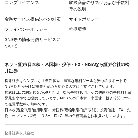
コンプライアンス
取扱商品のリスクおよび手数料
等の説明
金融サービス提供法への対応
サイトポリシー
プライバシーポリシー
推奨環境
SNS等の情報発信サービスに
ついて
ネット証券/日本株・米国株・投信・FX・NISAなら証券会社の松
井証券
松井証券はシンプルな手数料体系、豊富な無料ツールと安心のサポートで
NISAをきっかけに投資を始める初心者の方にも支持されています。
株式は1日の約定代金が50万円以下なら手数料0円、その他商品の手数料も業
界最安水準でご提供しています。NISAでの日本株、米国株、投資信託はすべ
て売買手数料が無料です。
日本株(現物取引/信用取引)・米国株(現物取引/信用取引)、投資信託、FX、先
物・オプション取引、NISA、iDeCo等の各種商品をお取扱いしています。
松井証券株式会社