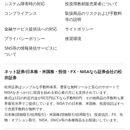
システム障害時の対応
投資用教材販売業者について
コンプライアンス
取扱商品のリスクおよび手数料
等の説明
金融サービス提供法への対応
サイトポリシー
プライバシーポリシー
推奨環境
SNS等の情報発信サービスに
ついて
ネット証券/日本株・米国株・投信・FX・NISAなら証券会社の松
井証券
松井証券はシンプルな手数料体系、豊富な無料ツールと安心のサポートで
NISAをきっかけに投資を始める初心者の方にも支持されています。
株式は1日の約定代金が50万円以下なら手数料0円、その他商品の手数料も業
界最安水準でご提供しています。NISAでの日本株、米国株、投資信託はすべ
て売買手数料が無料です。
日本株(現物取引/信用取引)・米国株(現物取引/信用取引)、投資信託、FX、先
物・オプション取引、NISA、iDeCo等の各種商品をお取扱いしています。