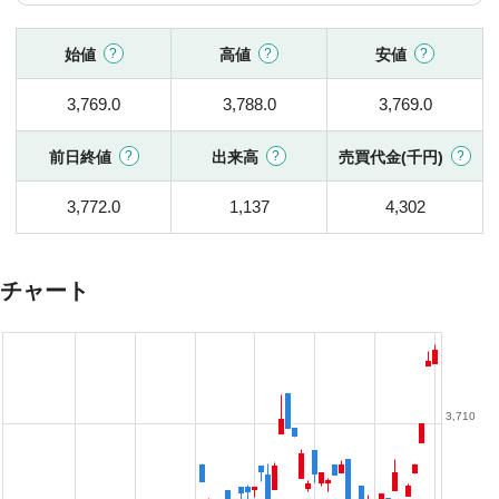
始値
高値
安値
3,769.0
3,788.0
3,769.0
前日終値
出来高
売買代金(千円)
3,772.0
1,137
4,302
チャート
3,710