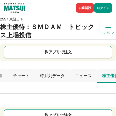
口座開設
ログイン
2557 東証ETF
株主優待
：ＳＭＤＡＭ トピック
コンテンツ
ス上場投信
株アプリで注文
価
チャート
時系列データ
ニュース
株主優
株アプリで注文