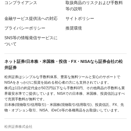
コンプライアンス
取扱商品のリスクおよび手数料
等の説明
金融サービス提供法への対応
サイトポリシー
プライバシーポリシー
推奨環境
SNS等の情報発信サービスに
ついて
ネット証券/日本株・米国株・投信・FX・NISAなら証券会社の松
井証券
松井証券はシンプルな手数料体系、豊富な無料ツールと安心のサポートで
NISAをきっかけに投資を始める初心者の方にも支持されています。
株式は1日の約定代金が50万円以下なら手数料0円、その他商品の手数料も業
界最安水準でご提供しています。NISAでの日本株、米国株、投資信託はすべ
て売買手数料が無料です。
日本株(現物取引/信用取引)・米国株(現物取引/信用取引)、投資信託、FX、先
物・オプション取引、NISA、iDeCo等の各種商品をお取扱いしています。
松井証券株式会社