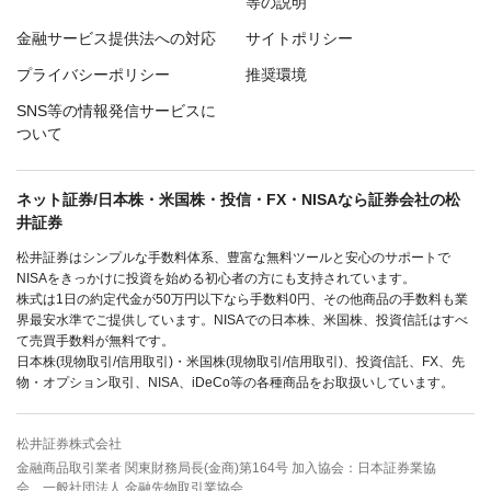
等の説明
金融サービス提供法への対応
サイトポリシー
プライバシーポリシー
推奨環境
SNS等の情報発信サービスに
ついて
ネット証券/日本株・米国株・投信・FX・NISAなら証券会社の松
井証券
松井証券はシンプルな手数料体系、豊富な無料ツールと安心のサポートで
NISAをきっかけに投資を始める初心者の方にも支持されています。
株式は1日の約定代金が50万円以下なら手数料0円、その他商品の手数料も業
界最安水準でご提供しています。NISAでの日本株、米国株、投資信託はすべ
て売買手数料が無料です。
日本株(現物取引/信用取引)・米国株(現物取引/信用取引)、投資信託、FX、先
物・オプション取引、NISA、iDeCo等の各種商品をお取扱いしています。
松井証券株式会社
金融商品取引業者 関東財務局長(金商)第164号 加入協会：日本証券業協
会、一般社団法人 金融先物取引業協会