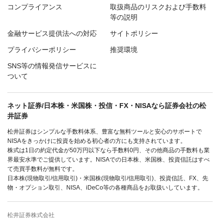
コンプライアンス
取扱商品のリスクおよび手数料
等の説明
金融サービス提供法への対応
サイトポリシー
プライバシーポリシー
推奨環境
SNS等の情報発信サービスに
ついて
ネット証券/日本株・米国株・投信・FX・NISAなら証券会社の松
井証券
松井証券はシンプルな手数料体系、豊富な無料ツールと安心のサポートで
NISAをきっかけに投資を始める初心者の方にも支持されています。
株式は1日の約定代金が50万円以下なら手数料0円、その他商品の手数料も業
界最安水準でご提供しています。NISAでの日本株、米国株、投資信託はすべ
て売買手数料が無料です。
日本株(現物取引/信用取引)・米国株(現物取引/信用取引)、投資信託、FX、先
物・オプション取引、NISA、iDeCo等の各種商品をお取扱いしています。
松井証券株式会社