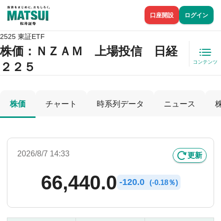
口座開設
ログイン
2525 東証ETF
株価
：ＮＺＡＭ 上場投信 日経
コンテンツ
２２５
株価
チャート
時系列データ
ニュース
2026/8/7 14:33
更新
66,440.0
-
120.0
(
-
0.18％)