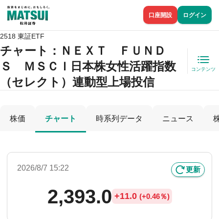
口座開設
ログイン
2518 東証ETF
チャート：
ＮＥＸＴ ＦＵＮＤ
Ｓ ＭＳＣＩ日本株女性活躍指数
コンテンツ
（セレクト）連動型上場投信
株価
チャート
時系列データ
ニュース
2026/8/7 15:22
更新
2,393.0
+
11.0
(
+
0.46％)