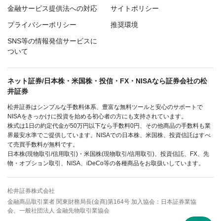
金融サービス提供法への対応
サイトポリシー
プライバシーポリシー
推奨環境
SNS等の情報発信サービスに
ついて
ネット証券/日本株・米国株・投信・FX・NISAなら証券会社の松
井証券
松井証券はシンプルな手数料体系、豊富な無料ツールと安心のサポートで
NISAをきっかけに投資を始める初心者の方にも支持されています。
株式は1日の約定代金が50万円以下なら手数料0円、その他商品の手数料も業
界最安水準でご提供しています。NISAでの日本株、米国株、投資信託はすべ
て売買手数料が無料です。
日本株(現物取引/信用取引)・米国株(現物取引/信用取引)、投資信託、FX、先
物・オプション取引、NISA、iDeCo等の各種商品をお取扱いしています。
松井証券株式会社
金融商品取引業者 関東財務局長(金商)第164号 加入協会：日本証券業協
会、一般社団法人 金融先物取引業協会