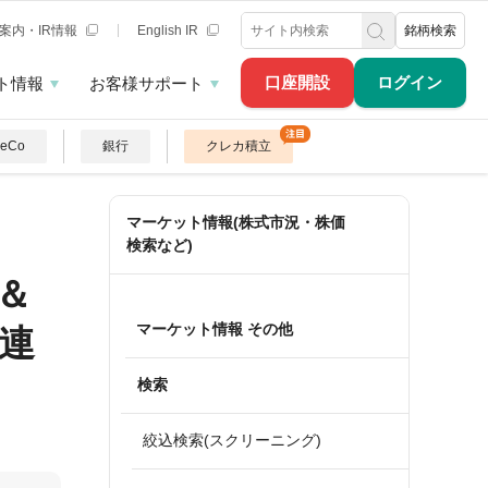
案内・IR情報
English IR
銘柄検索
口座開設
ログイン
ト情報
お客様サポート
DeCo
銀行
クレカ積立
マーケット情報(株式市況・株価
検索など)
＆
マーケット情報 その他
連
検索
絞込検索(スクリーニング)