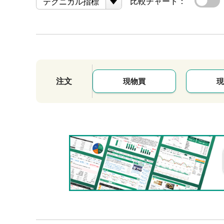
比較チャート：
テクニカル指標
注文
現物買
現