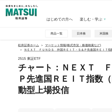
はじめての方へ
楽しむ・学ぶ
商品一覧
日本株
米国株
松井証券ホーム
マーケット情報(株式市況・株価検索など)
ＮＥＸＴ ＦＵＮＤＳ 外国ＲＥＩＴ・Ｓ＆Ｐ先進国ＲＥＩＴ指数
2515 東証ETF
チャート：
ＮＥＸＴ 
Ｐ先進国ＲＥＩＴ指数
動型上場投信