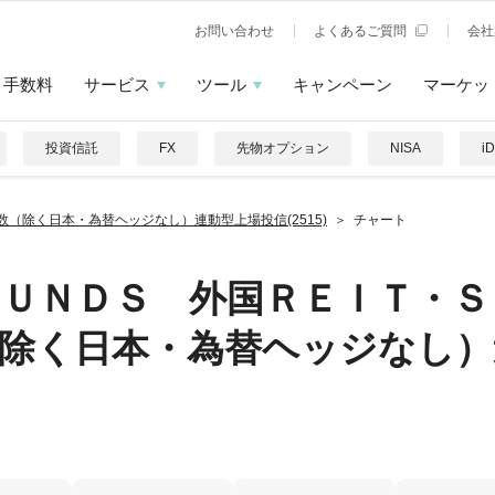
お問い合わせ
よくあるご質問
会社
手数料
サービス
ツール
キャンペーン
マーケッ
投資信託
FX
先物オプション
NISA
i
（除く日本・為替ヘッジなし）連動型上場投信(2515)
チャート
ＦＵＮＤＳ 外国ＲＥＩＴ・Ｓ
（除く日本・為替ヘッジなし）