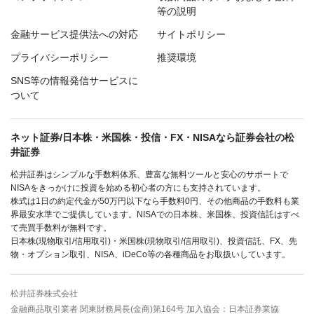
等の説明
金融サービス提供法への対応
サイトポリシー
プライバシーポリシー
推奨環境
SNS等の情報発信サービスに
ついて
ネット証券/日本株・米国株・投信・FX・NISAなら証券会社の松
井証券
松井証券はシンプルな手数料体系、豊富な無料ツールと安心のサポートで
NISAをきっかけに投資を始める初心者の方にも支持されています。
株式は1日の約定代金が50万円以下なら手数料0円、その他商品の手数料も業
界最安水準でご提供しています。NISAでの日本株、米国株、投資信託はすべ
て売買手数料が無料です。
日本株(現物取引/信用取引)・米国株(現物取引/信用取引)、投資信託、FX、先
物・オプション取引、NISA、iDeCo等の各種商品をお取扱いしています。
松井証券株式会社
金融商品取引業者 関東財務局長(金商)第164号 加入協会：日本証券業協