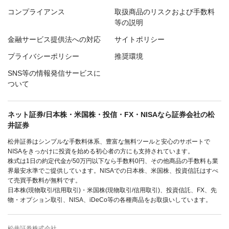
コンプライアンス
取扱商品のリスクおよび手数料
等の説明
金融サービス提供法への対応
サイトポリシー
プライバシーポリシー
推奨環境
SNS等の情報発信サービスに
ついて
ネット証券/日本株・米国株・投信・FX・NISAなら証券会社の松
井証券
松井証券はシンプルな手数料体系、豊富な無料ツールと安心のサポートで
NISAをきっかけに投資を始める初心者の方にも支持されています。
株式は1日の約定代金が50万円以下なら手数料0円、その他商品の手数料も業
界最安水準でご提供しています。NISAでの日本株、米国株、投資信託はすべ
て売買手数料が無料です。
日本株(現物取引/信用取引)・米国株(現物取引/信用取引)、投資信託、FX、先
物・オプション取引、NISA、iDeCo等の各種商品をお取扱いしています。
松井証券株式会社