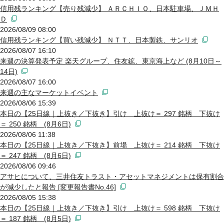
信用残ランキング【売り残減少】 ＡＲＣＨＩＯ、日本駐車場、ＪＭＨ
Ｄ
2026/08/09 08:00
信用残ランキング【買い残減少】 ＮＴＴ、日本製鉄、サンリオ
2026/08/07 16:10
来週の決算発表予定 楽天グループ、住友鉱、東京海上など (8月10日～
14日)
2026/08/07 16:00
来週の主なマーケットイベント
2026/08/06 15:39
本日の【25日線｜上抜き／下抜き】引け 上抜け＝ 297 銘柄 下抜け
＝ 250 銘柄 (8月6日)
2026/08/06 11:38
本日の【25日線｜上抜き／下抜き】前場 上抜け＝ 214 銘柄 下抜け
＝ 247 銘柄 (8月6日)
2026/08/06 09:46
アサヒについて、三井住友トラスト・アセットマネジメントは保有割合
が減少したと報告 [変更報告書No.46]
2026/08/05 15:38
本日の【25日線｜上抜き／下抜き】引け 上抜け＝ 598 銘柄 下抜け
＝ 187 銘柄 (8月5日)