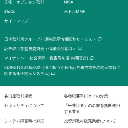
先物・オプション取引
NISA
iDeCo
米ドルMMF
サイトマップ
日本取引所グループ＜適時開示情報閲覧サービス＞
証券取引等監視委員会＜情報受付窓口＞
マイナンバー 社会保障・税番号制度(内閣官房)
EDINET(金融商品取引法に基づく有価証券報告書等の開示書類に
関する電子開示システム)
各口座取引規程
各種犯罪手口とその対策
セキュリティについて
「松井証券」の名前を無断使用
する業者
システム障害時の対応
投資用教材販売業者について