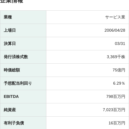
企業情報
業種
サービス業
上場日
2006/04/28
決算日
03/31
発行済株式数
3,369千株
時価総額
75億円
予想配当利回り
6.29％
EBITDA
798百万円
純資産
7,023百万円
有利子負債
16百万円