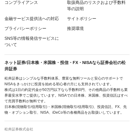
コンプライアンス
取扱商品のリスクおよび手数料
等の説明
金融サービス提供法への対応
サイトポリシー
プライバシーポリシー
推奨環境
SNS等の情報発信サービスに
ついて
ネット証券/日本株・米国株・投信・FX・NISAなら証券会社の松
井証券
松井証券はシンプルな手数料体系、豊富な無料ツールと安心のサポートで
NISAをきっかけに投資を始める初心者の方にも支持されています。
株式は1日の約定代金が50万円以下なら手数料0円、その他商品の手数料も業
界最安水準でご提供しています。NISAでの日本株、米国株、投資信託はすべ
て売買手数料が無料です。
日本株(現物取引/信用取引)・米国株(現物取引/信用取引)、投資信託、FX、先
物・オプション取引、NISA、iDeCo等の各種商品をお取扱いしています。
松井証券株式会社