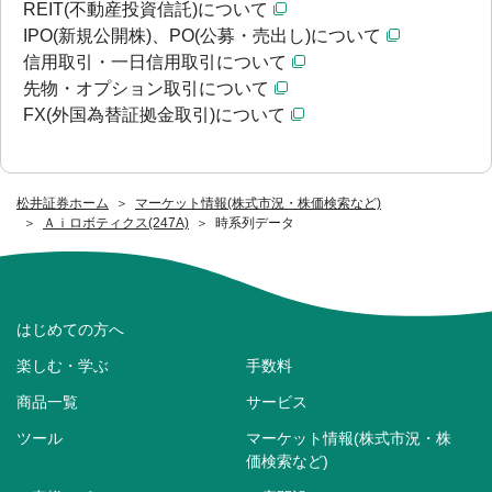
REIT(不動産投資信託)について
IPO(新規公開株)、PO(公募・売出し)について
信用取引・一日信用取引について
先物・オプション取引について
FX(外国為替証拠金取引)について
松井証券ホーム
マーケット情報(株式市況・株価検索など)
Ａｉロボティクス(247A)
時系列データ
はじめての方へ
楽しむ・学ぶ
手数料
商品一覧
サービス
ツール
マーケット情報(株式市況・株
価検索など)