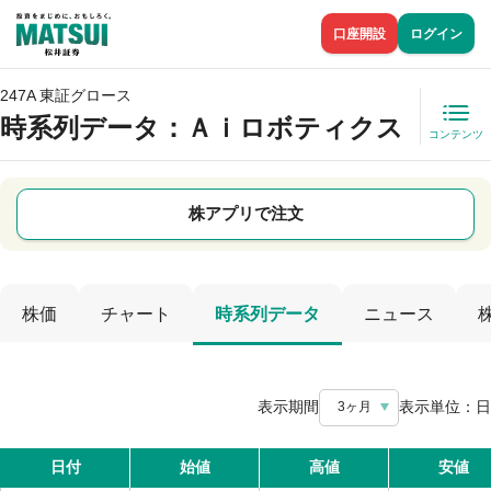
口座開設
ログイン
247A 東証グロース
時系列データ
：Ａｉロボティクス
コンテンツ
株アプリで注文
株価
チャート
時系列データ
ニュース
表示期間
表示単位：
日
3ヶ月
日付
始値
高値
安値