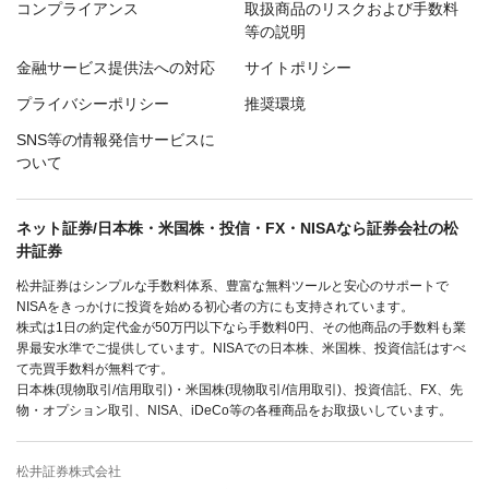
コンプライアンス
取扱商品のリスクおよび手数料
等の説明
金融サービス提供法への対応
サイトポリシー
プライバシーポリシー
推奨環境
SNS等の情報発信サービスに
ついて
ネット証券/日本株・米国株・投信・FX・NISAなら証券会社の松
井証券
松井証券はシンプルな手数料体系、豊富な無料ツールと安心のサポートで
NISAをきっかけに投資を始める初心者の方にも支持されています。
株式は1日の約定代金が50万円以下なら手数料0円、その他商品の手数料も業
界最安水準でご提供しています。NISAでの日本株、米国株、投資信託はすべ
て売買手数料が無料です。
日本株(現物取引/信用取引)・米国株(現物取引/信用取引)、投資信託、FX、先
物・オプション取引、NISA、iDeCo等の各種商品をお取扱いしています。
松井証券株式会社