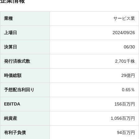
企業情報
業種
サービス業
上場日
2024/09/26
決算日
06/30
発行済株式数
2,701千株
時価総額
29億円
予想配当利回り
0.65％
EBITDA
156百万円
純資産
1,056百万円
有利子負債
94百万円