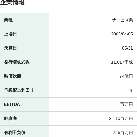
企業情報
業種
サービス業
上場日
2005/04/05
決算日
05/31
発行済株式数
11,017千株
時価総額
74億円
予想配当利回り
-％
EBITDA
-百万円
純資産
2,110百万円
有利子負債
256百万円