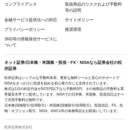
コンプライアンス
取扱商品のリスクおよび手数料
等の説明
金融サービス提供法への対応
サイトポリシー
プライバシーポリシー
推奨環境
SNS等の情報発信サービスに
ついて
ネット証券/日本株・米国株・投信・FX・NISAなら証券会社の松
井証券
松井証券はシンプルな手数料体系、豊富な無料ツールと安心のサポートで
NISAをきっかけに投資を始める初心者の方にも支持されています。
株式は1日の約定代金が50万円以下なら手数料0円、その他商品の手数料も業
界最安水準でご提供しています。NISAでの日本株、米国株、投資信託はすべ
て売買手数料が無料です。
日本株(現物取引/信用取引)・米国株(現物取引/信用取引)、投資信託、FX、先
物・オプション取引、NISA、iDeCo等の各種商品をお取扱いしています。
松井証券株式会社