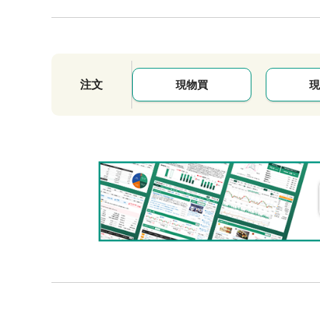
注文
現物買
現