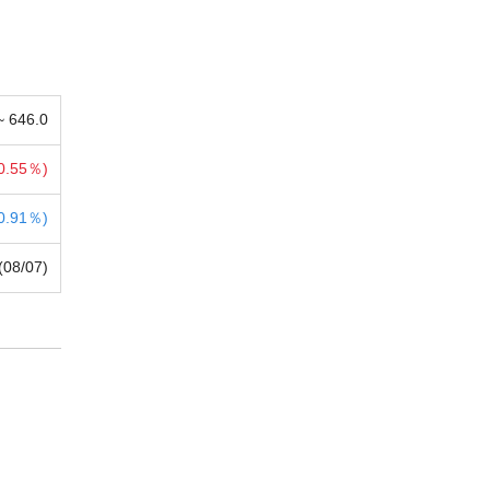
 ~
646.0
0.55％)
0.91％)
(08/07)