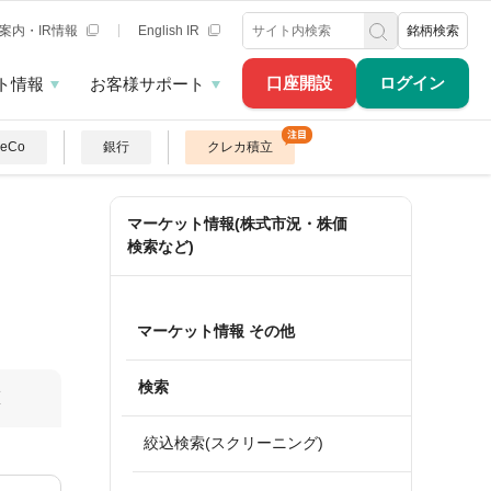
案内・IR情報
English IR
銘柄検索
口座開設
ログイン
ト情報
お客様サポート
DeCo
銀行
クレカ積立
マーケット情報(株式市況・株価
検索など)
マーケット情報 その他
検索
算
絞込検索(スクリーニング)