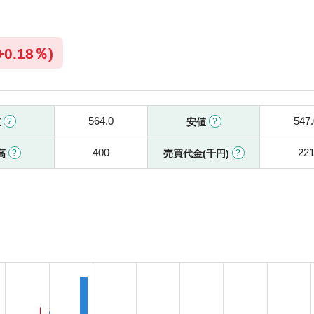
+
0.18％)
564.0
547.
値
安値
400
22
高
売買代金(千円)