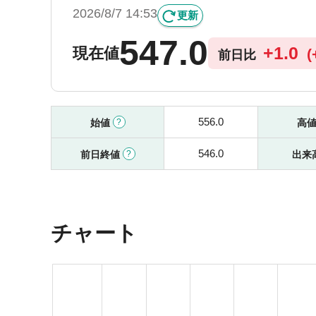
2026/8/7 14:53
更新
547.0
+
1.0
現在値
(
前日比
556.0
始値
高
546.0
前日終値
出来
チャート