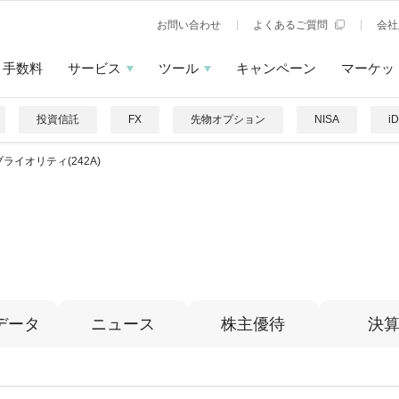
お問い合わせ
よくあるご質問
会社
手数料
サービス
ツール
キャンペーン
マーケッ
投資信託
FX
先物オプション
NISA
i
ライオリティ(242A)
ィ
データ
ニュース
株主優待
決