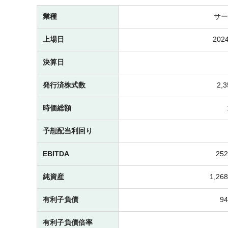
業種
サー
上場日
2024
決算日
発行済株式数
2,
時価総額
予想配当利回り
EBITDA
25
純資産
1,2
有利子負債
9
有利子負債倍率