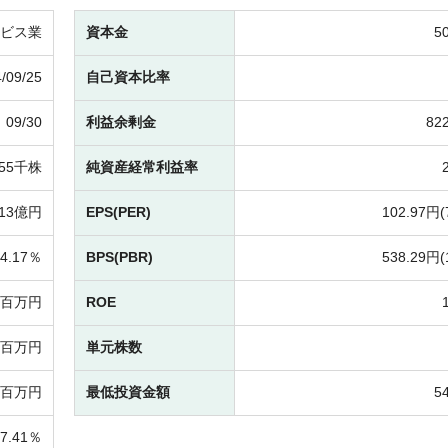
ビス業
資本金
5
/09/25
自己資本比率
09/30
利益余剰金
82
355千株
純資産経常利益率
13億円
EPS(PER)
102.97円(
4.17％
BPS(PBR)
538.29円(
2百万円
ROE
68百万円
単元株数
4百万円
最低投資金額
5
7.41％