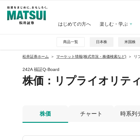
はじめての方へ
楽しむ・学ぶ
商品一覧
日本株
米国株
松井証券ホーム
マーケット情報(株式市況・株価検索など)
リプ
242A 福証Q-Board
株価
：リプライオリテ
株価
チャート
時系列