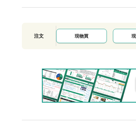
注文
現物買
現