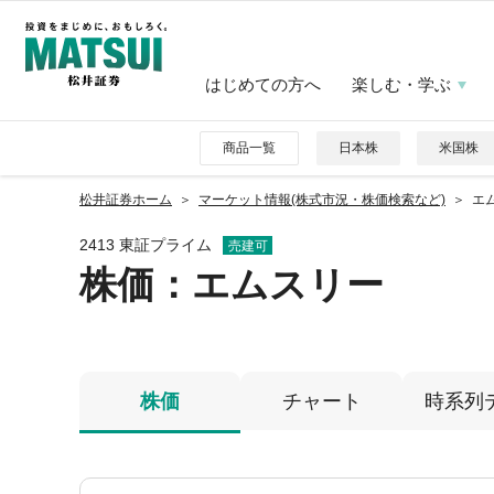
はじめての方へ
楽しむ・学ぶ
商品一覧
日本株
米国株
松井証券ホーム
マーケット情報(株式市況・株価検索など)
エム
2413 東証プライム
売建可
株価
：エムスリー
株価
チャート
時系列