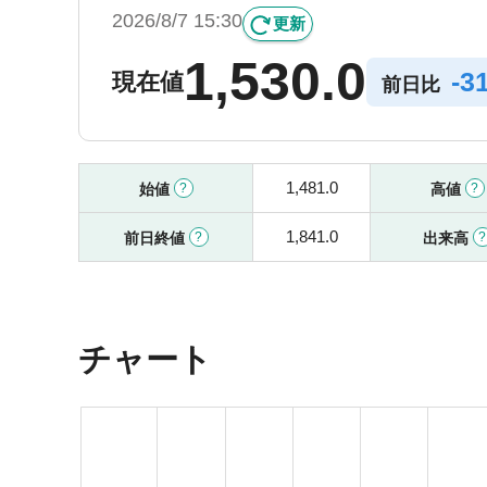
2026/8/7 15:30
更新
1,530.0
-
3
現在値
前日比
1,481.0
始値
高値
1,841.0
前日終値
出来高
チャート