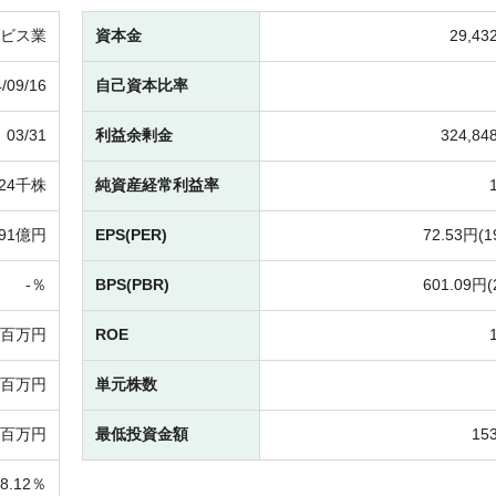
ビス業
資本金
29,4
/09/16
自己資本比率
03/31
利益余剰金
324,8
124千株
純資産経常利益率
391億円
EPS(PER)
72.53円(
1
-％
BPS(PBR)
601.09円(
29百万円
ROE
48百万円
単元株数
49百万円
最低投資金額
15
8.12％