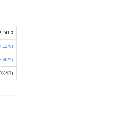
2,241.0
4.12％)
8.40％)
(08/07)