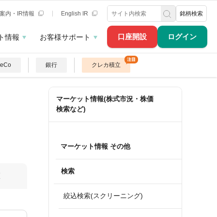
案内・IR情報
English IR
銘柄検索
口座開設
ログイン
ト情報
お客様サポート
DeCo
銀行
クレカ積立
マーケット情報(株式市況・株価
検索など)
マーケット情報 その他
検索
算
絞込検索(スクリーニング)