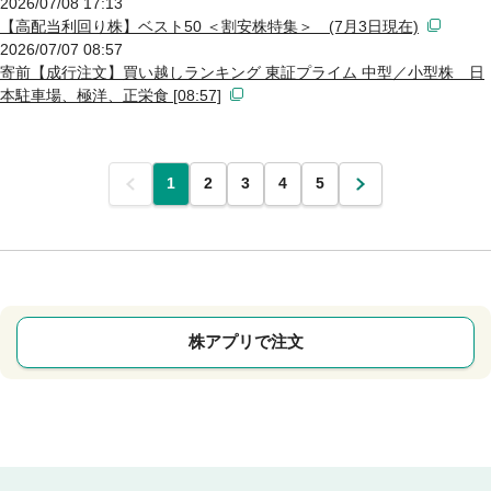
2026/07/08 17:13
【高配当利回り株】ベスト50 ＜割安株特集＞ (7月3日現在)
2026/07/07 08:57
寄前【成行注文】買い越しランキング 東証プライム 中型／小型株 日
本駐車場、極洋、正栄食 [08:57]
前
1
2
3
4
5
次
株アプリで注文