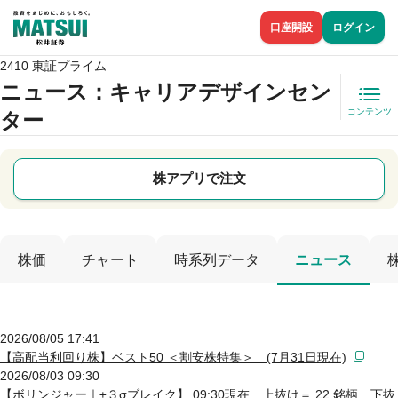
口座開設
ログイン
2410 東証プライム
ニュース
：キャリアデザインセン
コンテンツ
ター
株アプリで注文
株価
チャート
時系列データ
ニュース
2026/08/05 17:41
【高配当利回り株】ベスト50 ＜割安株特集＞ (7月31日現在)
2026/08/03 09:30
【ボリンジャー｜±３σブレイク】 09:30現在 上抜け＝ 22 銘柄 下抜