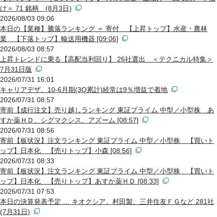
け＝ 71 銘柄 (8月3日)
2026/08/03 09:06
本日の【業種】騰落ランキング ＝ 寄付 【上昇トップ】水産・農林
業 【下落トップ】輸送用機器 [09:06]
2026/08/03 08:57
上昇トレンドに乗る【高配当利回り】 26社選出 ＜テクニカル特集＞
7月31日版
2026/07/31 16:01
キャリアデザ、10-6月期(3Q累計)経常は9％増益で着地
2026/07/31 08:57
寄前【成行注文】売り越しランキング 東証プライム 中型／小型株 あ
すか薬ＨＤ、シグマクシス、アズーム [08:57]
2026/07/31 08:56
寄前【板状況】注文ランキング 東証プライム 中型／小型株 【買いト
ップ】日本化 【売りトップ】小森 [08:56]
2026/07/31 08:33
寄前【板状況】注文ランキング 東証プライム 中型／小型株 【買いト
ップ】日本化 【売りトップ】あすか薬ＨＤ [08:33]
2026/07/31 07:53
本日の決算発表予定 … キオクシア、村田製、三井住友ＦＧなど 281社
(7月31日)