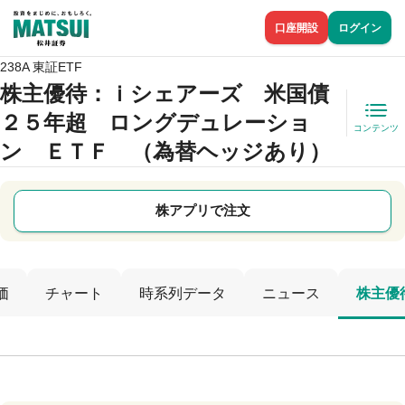
口座開設
ログイン
238A 東証ETF
株主優待
：ｉシェアーズ 米国債
２５年超 ロングデュレーショ
コンテンツ
ン ＥＴＦ （為替ヘッジあり）
株アプリで注文
価
チャート
時系列データ
ニュース
株主優