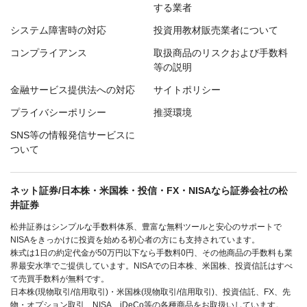
する業者
システム障害時の対応
投資用教材販売業者について
コンプライアンス
取扱商品のリスクおよび手数料
等の説明
金融サービス提供法への対応
サイトポリシー
プライバシーポリシー
推奨環境
SNS等の情報発信サービスに
ついて
ネット証券/日本株・米国株・投信・FX・NISAなら証券会社の松
井証券
松井証券はシンプルな手数料体系、豊富な無料ツールと安心のサポートで
NISAをきっかけに投資を始める初心者の方にも支持されています。
株式は1日の約定代金が50万円以下なら手数料0円、その他商品の手数料も業
界最安水準でご提供しています。NISAでの日本株、米国株、投資信託はすべ
て売買手数料が無料です。
日本株(現物取引/信用取引)・米国株(現物取引/信用取引)、投資信託、FX、先
物・オプション取引、NISA、iDeCo等の各種商品をお取扱いしています。