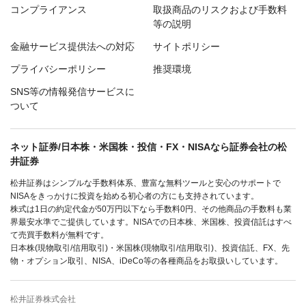
コンプライアンス
取扱商品のリスクおよび手数料
等の説明
金融サービス提供法への対応
サイトポリシー
プライバシーポリシー
推奨環境
SNS等の情報発信サービスに
ついて
ネット証券/日本株・米国株・投信・FX・NISAなら証券会社の松
井証券
松井証券はシンプルな手数料体系、豊富な無料ツールと安心のサポートで
NISAをきっかけに投資を始める初心者の方にも支持されています。
株式は1日の約定代金が50万円以下なら手数料0円、その他商品の手数料も業
界最安水準でご提供しています。NISAでの日本株、米国株、投資信託はすべ
て売買手数料が無料です。
日本株(現物取引/信用取引)・米国株(現物取引/信用取引)、投資信託、FX、先
物・オプション取引、NISA、iDeCo等の各種商品をお取扱いしています。
松井証券株式会社