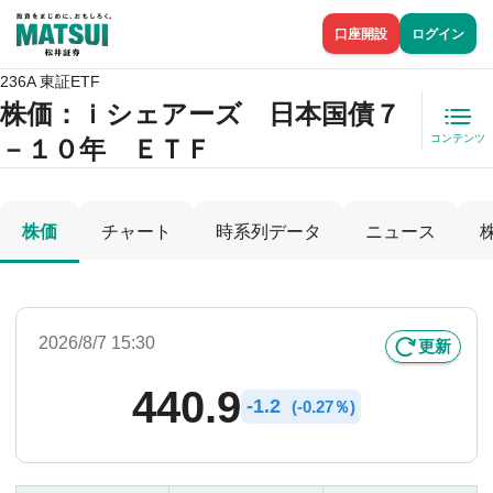
口座開設
ログイン
236A 東証ETF
株価
：ｉシェアーズ 日本国債７
コンテンツ
－１０年 ＥＴＦ
株価
チャート
時系列データ
ニュース
2026/8/7 15:30
更新
440.9
-
1.2
(
-
0.27％)