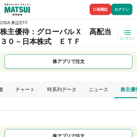
口座開設
ログイン
235A 東証ETF
株主優待
：グローバルＸ 高配当
コンテンツ
３０－日本株式 ＥＴＦ
株アプリで注文
価
チャート
時系列データ
ニュース
株主優
株アプリで注文