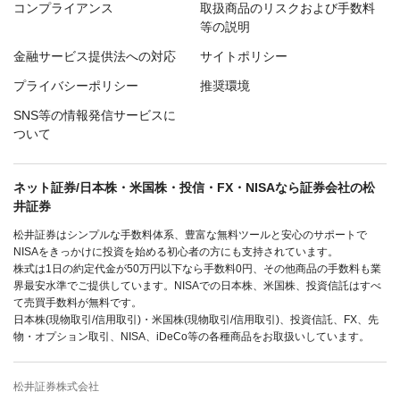
コンプライアンス
取扱商品のリスクおよび手数料
等の説明
金融サービス提供法への対応
サイトポリシー
プライバシーポリシー
推奨環境
SNS等の情報発信サービスに
ついて
ネット証券/日本株・米国株・投信・FX・NISAなら証券会社の松
井証券
松井証券はシンプルな手数料体系、豊富な無料ツールと安心のサポートで
NISAをきっかけに投資を始める初心者の方にも支持されています。
株式は1日の約定代金が50万円以下なら手数料0円、その他商品の手数料も業
界最安水準でご提供しています。NISAでの日本株、米国株、投資信託はすべ
て売買手数料が無料です。
日本株(現物取引/信用取引)・米国株(現物取引/信用取引)、投資信託、FX、先
物・オプション取引、NISA、iDeCo等の各種商品をお取扱いしています。
松井証券株式会社