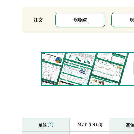
注文
現物買
現
247.0 (09:00)
始値
高