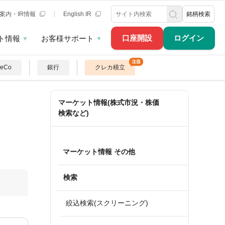
案内・IR情報
English IR
銘柄検索
口座開設
ログイン
ト情報
お客様サポート
DeCo
銀行
クレカ積立
マーケット情報(株式市況・株価
検索など)
マーケット情報 その他
検索
算
絞込検索(スクリーニング)