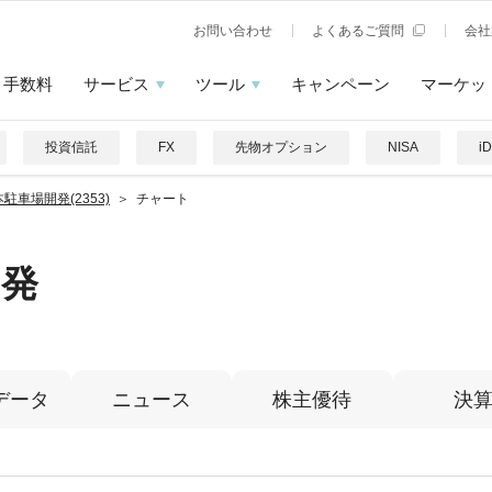
お問い合わせ
よくあるご質問
会社
手数料
サービス
ツール
キャンペーン
マーケッ
投資信託
FX
先物オプション
NISA
i
駐車場開発(2353)
チャート
開発
データ
ニュース
株主優待
決