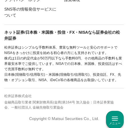
SNS等の情報発信サービスに
ついて
ネット証券/日本株・米国株・投信・FX・NISAなら証券会社の松
井証券
松井証券はシンプルな手数料体系、豊富な無料ツールと安心のサポートで
NISAをきっかけに投資を始める初心者の方にも支持されています。
株式は1日の約定代金が50万円以下なら手数料0円、その他商品の手数料も業
界最安水準でご提供しています。NISAでの日本株、米国株、投資信託はすべ
て売買手数料が無料です。
日本株(現物取引/信用取引)・米国株(現物取引/信用取引)、投資信託、FX、先
物・オプション取引、NISA、iDeCo等の各種商品をお取扱いしています。
松井証券株式会社
金融商品取引業者 関東財務局長(金商)第164号 加入協会：日本証券業協
会、一般社団法人 金融先物取引業協会
Copyright © Matsui Securities Co., Ltd.
メニュー