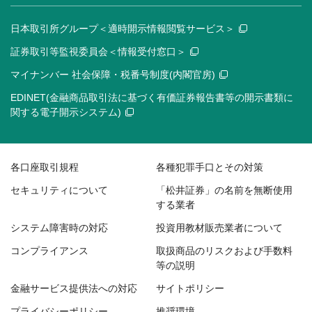
日本取引所グループ＜適時開示情報閲覧サービス＞
証券取引等監視委員会＜情報受付窓口＞
マイナンバー 社会保障・税番号制度(内閣官房)
EDINET(金融商品取引法に基づく有価証券報告書等の開示書類に
関する電子開示システム)
各口座取引規程
各種犯罪手口とその対策
セキュリティについて
「松井証券」の名前を無断使用
する業者
システム障害時の対応
投資用教材販売業者について
コンプライアンス
取扱商品のリスクおよび手数料
等の説明
金融サービス提供法への対応
サイトポリシー
プライバシーポリシー
推奨環境