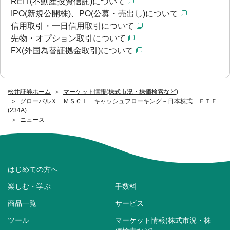
REIT(不動産投資信託)について
IPO(新規公開株)、PO(公募・売出し)について
信用取引・一日信用取引について
先物・オプション取引について
FX(外国為替証拠金取引)について
松井証券ホーム
マーケット情報(株式市況・株価検索など)
グローバルＸ ＭＳＣＩ キャッシュフローキング－日本株式 ＥＴＦ
(234A)
ニュース
はじめての方へ
楽しむ・学ぶ
手数料
商品一覧
サービス
ツール
マーケット情報(株式市況・株