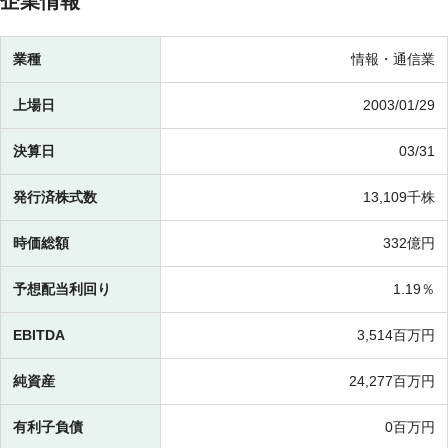
企業情報
業種
情報・通信業
上場日
2003/01/29
決算日
03/31
発行済株式数
13,109千株
時価総額
332億円
予想配当利回り
1.19％
EBITDA
3,514百万円
純資産
24,277百万円
有利子負債
0百万円