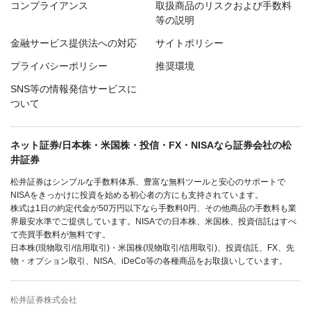
コンプライアンス
取扱商品のリスクおよび手数料
等の説明
金融サービス提供法への対応
サイトポリシー
プライバシーポリシー
推奨環境
SNS等の情報発信サービスに
ついて
ネット証券/日本株・米国株・投信・FX・NISAなら証券会社の松
井証券
松井証券はシンプルな手数料体系、豊富な無料ツールと安心のサポートで
NISAをきっかけに投資を始める初心者の方にも支持されています。
株式は1日の約定代金が50万円以下なら手数料0円、その他商品の手数料も業
界最安水準でご提供しています。NISAでの日本株、米国株、投資信託はすべ
て売買手数料が無料です。
日本株(現物取引/信用取引)・米国株(現物取引/信用取引)、投資信託、FX、先
物・オプション取引、NISA、iDeCo等の各種商品をお取扱いしています。
松井証券株式会社