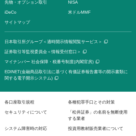
先物・オプション取引
NISA
iDeCo
米ドルMMF
サイトマップ
日本取引所グループ＜適時開示情報閲覧サービス＞
証券取引等監視委員会＜情報受付窓口＞
マイナンバー 社会保障・税番号制度(内閣官房)
EDINET(金融商品取引法に基づく有価証券報告書等の開示書類に
関する電子開示システム)
各口座取引規程
各種犯罪手口とその対策
セキュリティについて
「松井証券」の名前を無断使用
する業者
システム障害時の対応
投資用教材販売業者について