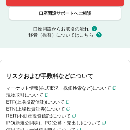
口座開設サポートへご相談
口座開設からお取引の流れ
移管（振替）についてはこちら
リスクおよび手数料などについて
マーケット情報(株式市況・株価検索など)について
現物取引について
ETF(上場投資信託)について
ETN(上場投資証券)について
REIT(不動産投資信託)について
IPO(新規公開株)、PO(公募・売出し)について
信用取引・一日信用取引について