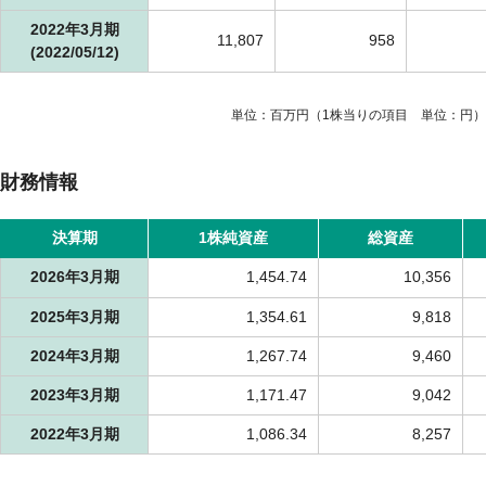
2022年3月期
11,807
958
(2022/05/12)
単位：百万円（1株当りの項目 単位：円）
財務情報
決算期
1株純資産
総資産
2026年3月期
1,454.74
10,356
2025年3月期
1,354.61
9,818
2024年3月期
1,267.74
9,460
2023年3月期
1,171.47
9,042
2022年3月期
1,086.34
8,257