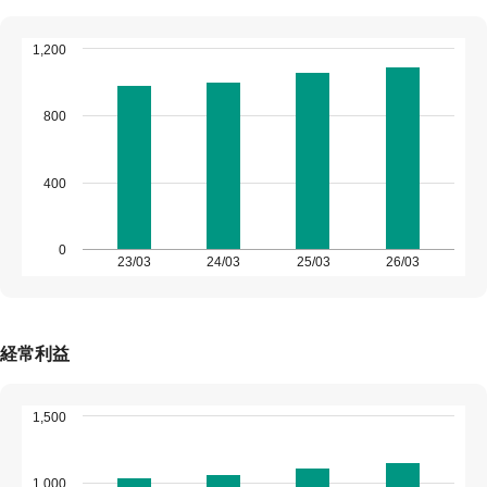
1,200
800
400
0
23/03
24/03
25/03
26/03
経常利益
1,500
1,000