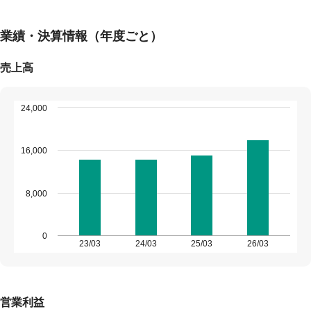
業績・決算情報（年度ごと）
売上高
24,000
16,000
8,000
0
23/03
24/03
25/03
26/03
営業利益