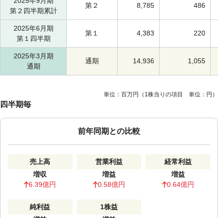
2025年9月期
第２
8,785
486
第２四半期累計
2025年6月期
第１
4,383
220
第１四半期
2025年3月期
通期
14,936
1,055
通期
単位：百万円（1株当りの項目 単位：円）
四半期毎
前年同期との比較
売上高
営業利益
経常利益
増収
増益
増益
6.39億円
0.58億円
0.64億円
純利益
1株益