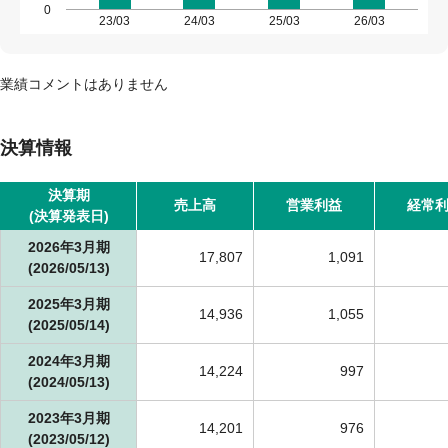
0
23/03
24/03
25/03
26/03
業績コメントはありません
決算情報
決算期
売上高
営業利益
経常
(決算発表日)
2026年3月期
17,807
1,091
(2026/05/13)
2025年3月期
14,936
1,055
(2025/05/14)
2024年3月期
14,224
997
(2024/05/13)
2023年3月期
14,201
976
(2023/05/12)