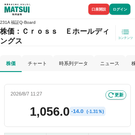
口座開設
ログイン
231A 福証Q-Board
株価
：Ｃｒｏｓｓ Ｅホールディ
コンテンツ
ングス
株価
チャート
時系列データ
ニュース
2026/8/7 11:27
更新
1,056.0
-
14.0
(
-
1.31％)