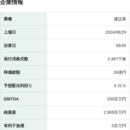
企業情報
業種
建設業
上場日
2024/08/29
決算日
09/30
発行済株式数
2,487千株
時価総額
26億円
予想配当利回り
5.21％
EBITDA
330百万円
純資産
2,909百万円
有利子負債
0百万円