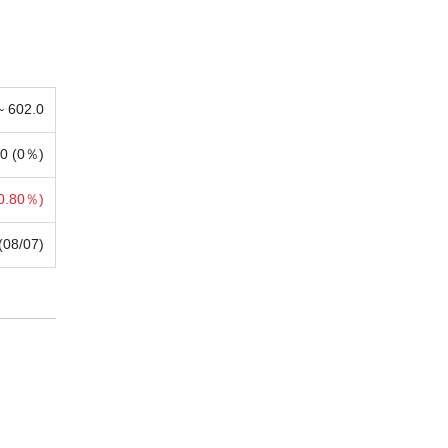
 ~
602.0
0 (
0％)
0.80％)
(08/07)