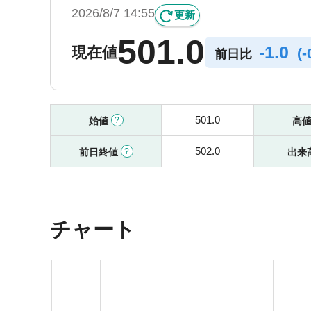
2026/8/7 14:55
更新
501.0
-
1.0
現在値
(
-
前日比
501.0
始値
高
502.0
前日終値
出来
チャート