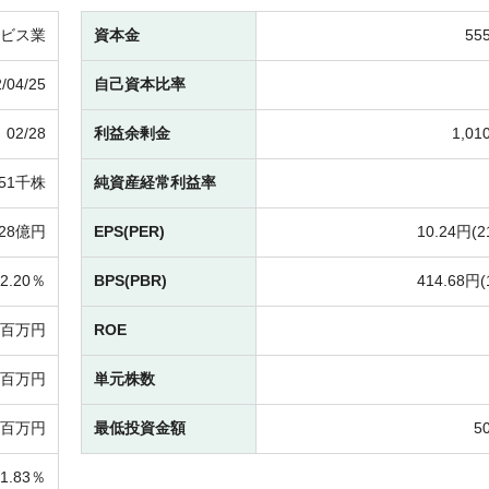
ビス業
資本金
55
/04/25
自己資本比率
02/28
利益余剰金
1,0
551千株
純資産経常利益率
28億円
EPS(PER)
10.24円(
2
2.20％
BPS(PBR)
414.68円(
1百万円
ROE
02百万円
単元株数
3百万円
最低投資金額
5
41.83％