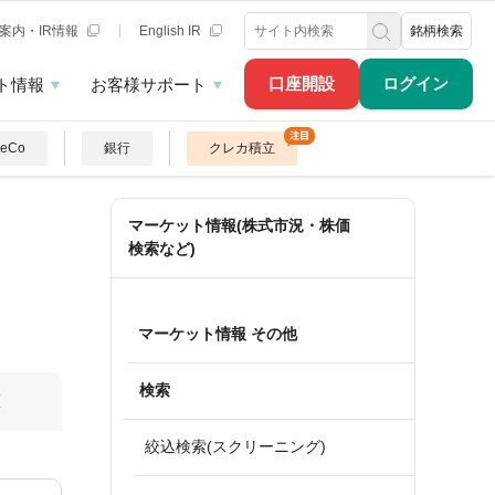
案内・IR情報
English IR
銘柄検索
口座開設
ログイン
ト情報
お客様サポート
DeCo
銀行
クレカ積立
マーケット情報(株式市況・株価
検索など)
マーケット情報 その他
検索
算
絞込検索(スクリーニング)