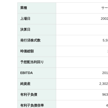
業種
サー
上場日
2002
決算日
発行済株式数
5,
時価総額
予想配当利回り
EBITDA
20
純資産
2,3
有利子負債
96
有利子負債倍率