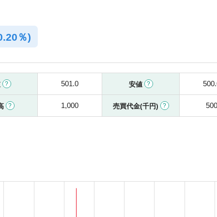
0.20％)
501.0
500.
値
安値
1,000
50
高
売買代金(千円)