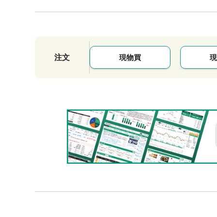
注文
現物買
現