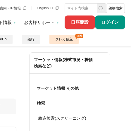
案内・IR情報
English IR
銘柄検索
口座開設
ログイン
ト情報
お客様サポート
DeCo
銀行
クレカ積立
マーケット情報(株式市況・株価
検索など)
マーケット情報 その他
検索
算
絞込検索(スクリーニング)