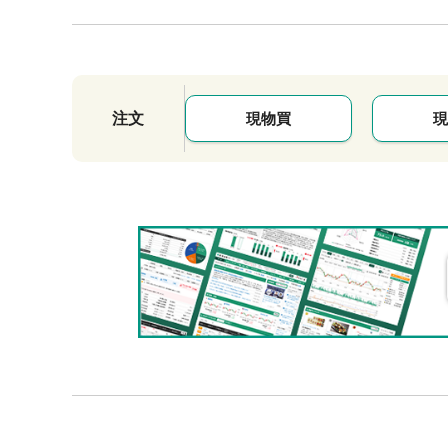
注文
現物買
現