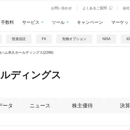
お問い合わせ
よくあるご質問
会社
手数料
サービス
ツール
キャンペーン
マーケッ
投資信託
FX
先物オプション
NISA
i
藤ハム米久ホールディングス(2296)
ールディングス
データ
ニュース
株主優待
決