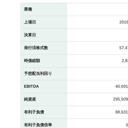
業種
上場日
2016
決算日
発行済株式数
57,
時価総額
2,
予想配当利回り
EBITDA
40,6
純資産
295,5
有利子負債
88,6
有利子負債倍率