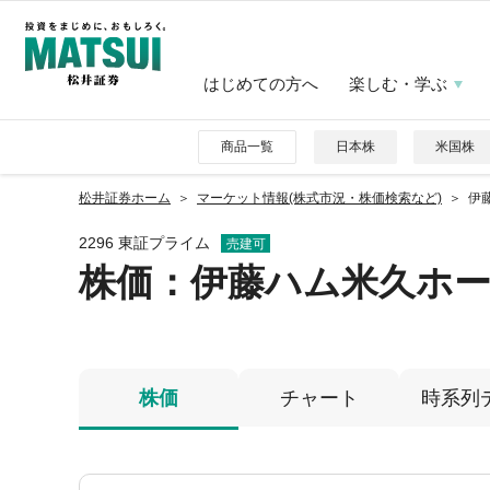
はじめての方へ
楽しむ・学ぶ
商品一覧
日本株
米国株
松井証券ホーム
マーケット情報(株式市況・株価検索など)
伊
2296 東証プライム
売建可
株価
：伊藤ハム米久ホ
株価
チャート
時系列