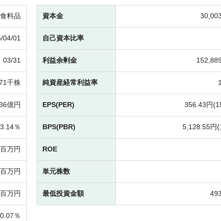
食料品
資本金
30,0
/04/01
自己資本比率
03/31
利益余剰金
152,8
471千株
純資産経常利益率
836億円
EPS(PER)
356.43円(
1
3.14％
BPS(PBR)
5,128.55円(
91百万円
ROE
09百万円
単元株数
31百万円
最低投資金額
49
30.07％