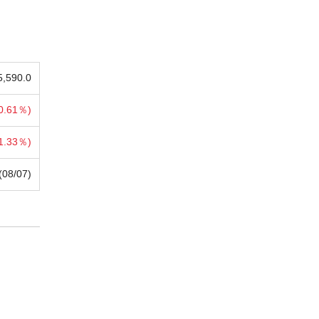
5,590.0
0.61％)
1.33％)
(08/07)