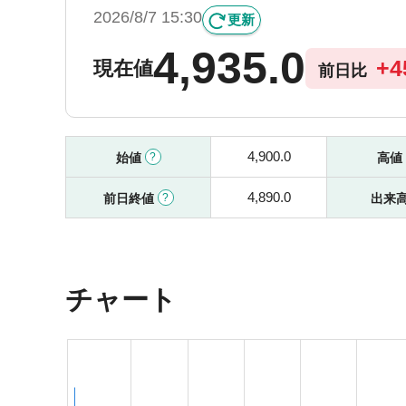
2026/8/7 15:30
更新
4,935.0
+
4
現在値
前日比
4,900.0
始値
高値
4,890.0
前日終値
出来
チャート