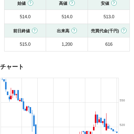
始値
高値
安値
514.0
514.0
513.0
前日終値
出来高
売買代金(千円)
515.0
1,200
616
チャート
550
520