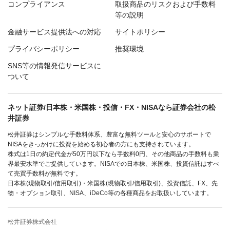
コンプライアンス
取扱商品のリスクおよび手数料
等の説明
金融サービス提供法への対応
サイトポリシー
プライバシーポリシー
推奨環境
SNS等の情報発信サービスに
ついて
ネット証券/日本株・米国株・投信・FX・NISAなら証券会社の松
井証券
松井証券はシンプルな手数料体系、豊富な無料ツールと安心のサポートで
NISAをきっかけに投資を始める初心者の方にも支持されています。
株式は1日の約定代金が50万円以下なら手数料0円、その他商品の手数料も業
界最安水準でご提供しています。NISAでの日本株、米国株、投資信託はすべ
て売買手数料が無料です。
日本株(現物取引/信用取引)・米国株(現物取引/信用取引)、投資信託、FX、先
物・オプション取引、NISA、iDeCo等の各種商品をお取扱いしています。
松井証券株式会社