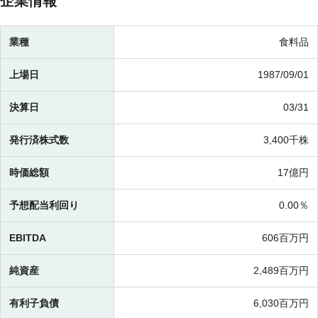
企業情報
業種
食料品
上場日
1987/09/01
決算日
03/31
発行済株式数
3,400千株
時価総額
17億円
予想配当利回り
0.00％
EBITDA
606百万円
純資産
2,489百万円
有利子負債
6,030百万円